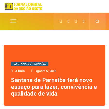
SANTANA DO PARNAÍBA
Admin
agosto 5, 2026
Santana de Parnaíba terá novo
espaço para lazer, convivência e
qualidade de vida