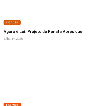
BRASÍLIA
CIDADES
Agora é Lei: Projeto de Renata Abreu que
julho 14, 2026
BRASÍLIA
POLÍTICA