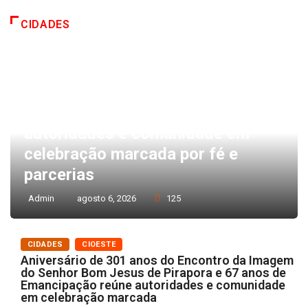
CIDADES
CIDADES
CIOESTE
Aniversário de 301 anos do
Encontro da Imagem do Senhor
Bom Jesus de Pirapora e 67 anos
de Emancipação reúne
autoridades e comunidade em
celebração marcada por fé e
parcerias
Admin
agosto 6, 2026
125
CIDADES
CIOESTE
Aniversário de 301 anos do Encontro da Imagem
do Senhor Bom Jesus de Pirapora e 67 anos de
Emancipação reúne autoridades e comunidade
em celebração marcada