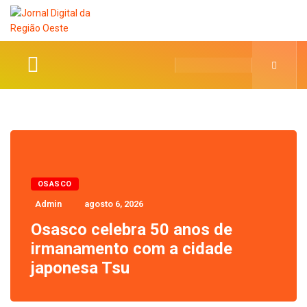
OSASCO
Admin
agosto 6, 2026
Osasco celebra 50 anos de
irmanamento com a cidade
japonesa Tsu