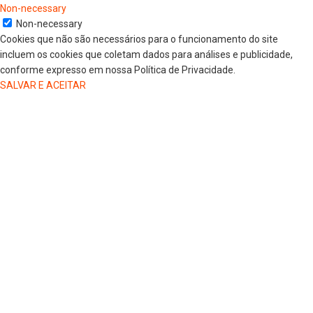
Non-necessary
Non-necessary
Cookies que não são necessários para o funcionamento do site
incluem os cookies que coletam dados para análises e publicidade,
conforme expresso em nossa Política de Privacidade.
SALVAR E ACEITAR
HOME
COLUNISTAS
DR. JORGE HENRIQUE
DRA. LUANA KAREN OLIVEIRA
ELSA OLIVEIRA
EDGAR DE SOUZA
GREGORIO MAGLIO
JAIRO GIOVENARDI