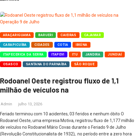
ARAÇARIGUAMA
BARUERI
CAIEIRAS
CAJAMAR
CARAPICUÍBA
CIDADES
COTIA
IBIÚNA
ITAPECERICA DA SERRA
ITAPEVI
ITU
JANDIRA
JUNDIAÍ
OSASCO
SANTANA DO PARNAÍBA
SÃO ROQUE
Rodoanel Oeste registrou fluxo de 1,1
milhão de veículos na
Admin
julho 13, 2026
Feriado terminou com 10 acidentes, 03 feridos e nenhum óbito O
Rodoanel Oeste, uma empresa Motiva, registrou fluxo de 1,177 milhão
de veículos no Rodoanel Mário Covas durante o Feriado 9 de Julho
(Revolução Constitucionalista de 1932), no período entre a zero hora