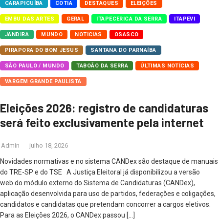
CARAPICUÍBA
COTIA
DESTAQUES
ELEIÇÕES
EMBU DAS ARTES
GERAL
ITAPECERICA DA SERRA
ITAPEVI
JANDIRA
MUNDO
NOTICIAS
OSASCO
PIRAPORA DO BOM JESUS
SANTANA DO PARNAÍBA
SÃO PAULO / MUNDO
TABOÃO DA SERRA
ÚLTIMAS NOTÍCIAS
VARGEM GRANDE PAULISTA
Eleições 2026: registro de candidaturas
será feito exclusivamente pela internet
Admin
julho 18, 2026
Novidades normativas e no sistema CANDex são destaque de manuais
do TRE-SP e do TSE A Justiça Eleitoral já disponibilizou a versão
web do módulo externo do Sistema de Candidaturas (CANDex),
aplicação desenvolvida para uso de partidos, federações e coligações,
candidatos e candidatas que pretendam concorrer a cargos eletivos.
Para as Eleições 2026, o CANDex passou […]