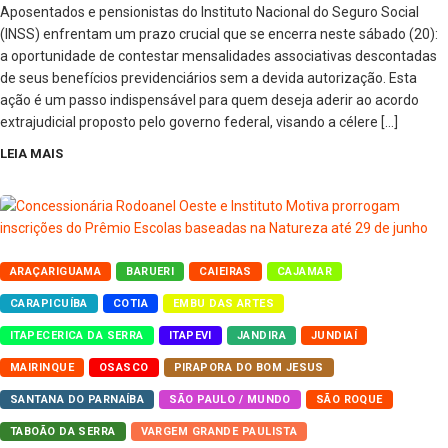
Aposentados e pensionistas do Instituto Nacional do Seguro Social
(INSS) enfrentam um prazo crucial que se encerra neste sábado (20):
a oportunidade de contestar mensalidades associativas descontadas
de seus benefícios previdenciários sem a devida autorização. Esta
ação é um passo indispensável para quem deseja aderir ao acordo
extrajudicial proposto pelo governo federal, visando a célere […]
LEIA MAIS
ARAÇARIGUAMA
BARUERI
CAIEIRAS
CAJAMAR
CARAPICUÍBA
COTIA
EMBU DAS ARTES
ITAPECERICA DA SERRA
ITAPEVI
JANDIRA
JUNDIAÍ
MAIRINQUE
OSASCO
PIRAPORA DO BOM JESUS
SANTANA DO PARNAÍBA
SÃO PAULO / MUNDO
SÃO ROQUE
TABOÃO DA SERRA
VARGEM GRANDE PAULISTA