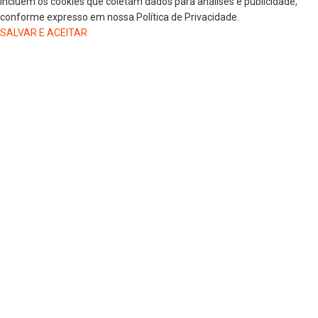
incluem os cookies que coletam dados para análises e publicidade,
conforme expresso em nossa Política de Privacidade.
SALVAR E ACEITAR
HOME
COLUNISTAS
DR. JORGE HENRIQUE
DRA. LUANA KAREN OLIVEIRA
ELSA OLIVEIRA
EDGAR DE SOUZA
GREGORIO MAGLIO
JAIRO GIOVENARDI
MARLUCI ZANELATO
SELMA CEZAR