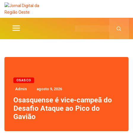
OSASCO
Admin
agosto 9, 2026
Osasquense é vice-campeã do
Desafio Ataque ao Pico do
Gavião