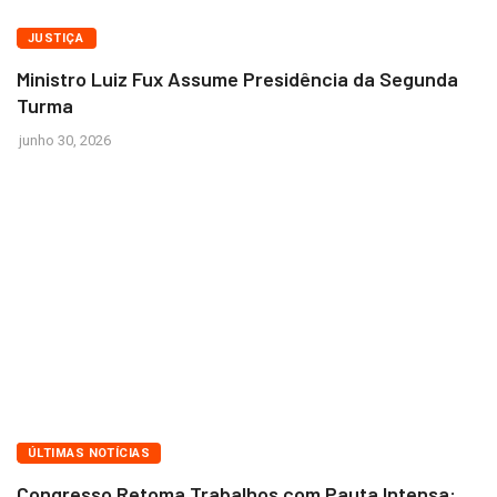
BRASÍLIA
JUSTIÇA
Ministro Luiz Fux Assume Presidência da Segunda
Turma
junho 30, 2026
BRASÍLIA
ÚLTIMAS NOTÍCIAS
Congresso Retoma Trabalhos com Pauta Intensa: