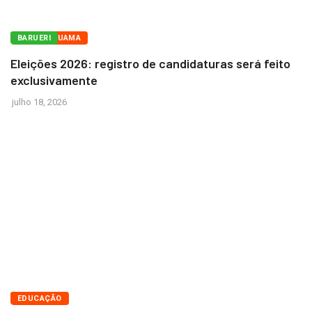
ARAÇARIGUAMA
BARUERI
Eleições 2026: registro de candidaturas será feito
exclusivamente
julho 18, 2026
BRASÍLIA
EDUCAÇÃO