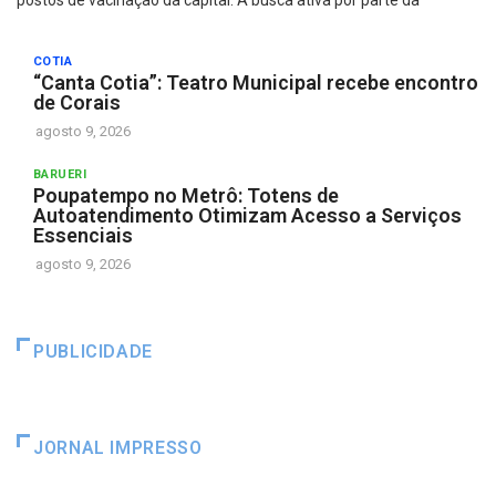
postos de vacinação da capital. A busca ativa por parte da
COTIA
“Canta Cotia”: Teatro Municipal recebe encontro
de Corais
agosto 9, 2026
BARUERI
Poupatempo no Metrô: Totens de
Autoatendimento Otimizam Acesso a Serviços
Essenciais
agosto 9, 2026
PUBLICIDADE
JORNAL IMPRESSO