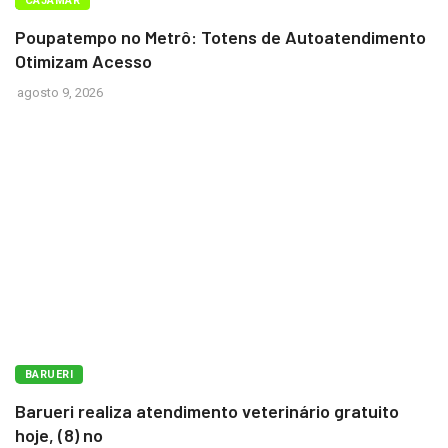
BARUERI
CAJAMAR
Poupatempo no Metrô: Totens de Autoatendimento
Otimizam Acesso
agosto 9, 2026
BARUERI
Barueri realiza atendimento veterinário gratuito
hoje, (8) no