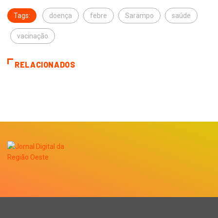
Tags:
doença
febre
Sarampo
saúde
vacinação
RELACIONADOS