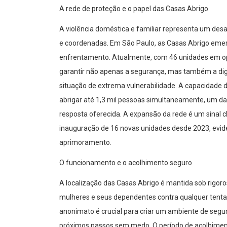
A rede de proteção e o papel das Casas Abrigo
A violência doméstica e familiar representa um desa
e coordenadas. Em São Paulo, as Casas Abrigo emer
enfrentamento. Atualmente, com 46 unidades em o
garantir não apenas a segurança, mas também a di
situação de extrema vulnerabilidade. A capacidade d
abrigar até 1,3 mil pessoas simultaneamente, um da
resposta oferecida. A expansão da rede é um sinal 
inauguração de 16 novas unidades desde 2023, evide
aprimoramento.
O funcionamento e o acolhimento seguro
A localização das Casas Abrigo é mantida sob rigor
mulheres e seus dependentes contra qualquer tentati
anonimato é crucial para criar um ambiente de segu
próximos passos sem medo. O período de acolhimen