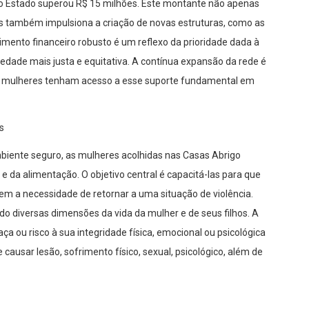
do Estado superou R$ 15 milhões. Este montante não apenas
as também impulsiona a criação de novas estruturas, como as
mento financeiro robusto é um reflexo da prioridade dada à
dade mais justa e equitativa. A contínua expansão da rede é
is mulheres tenham acesso a esse suporte fundamental em
s
iente seguro, as mulheres acolhidas nas Casas Abrigo
 da alimentação. O objetivo central é capacitá-las para que
m a necessidade de retornar a uma situação de violência.
do diversas dimensões da vida da mulher e de seus filhos. A
a ou risco à sua integridade física, emocional ou psicológica
 causar lesão, sofrimento físico, sexual, psicológico, além de