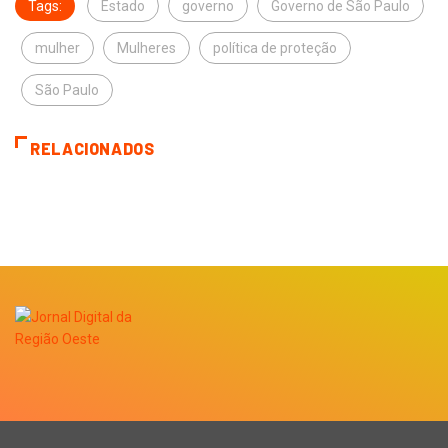
Tags:
Estado
governo
Governo de São Paulo
mulher
Mulheres
política de proteção
São Paulo
RELACIONADOS