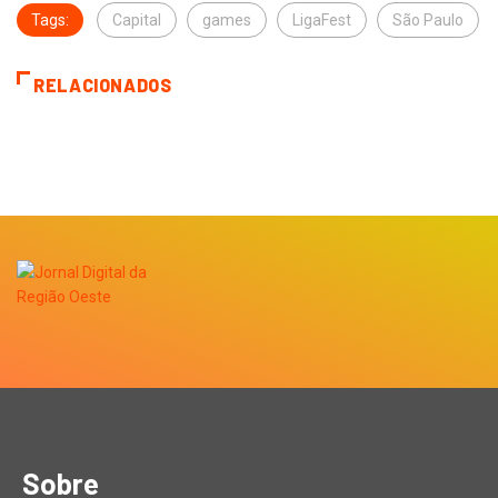
Tags:
Capital
games
LigaFest
São Paulo
RELACIONADOS
Sobre