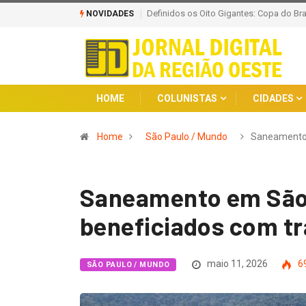
TSE Reforça Integridade Eleitoral com 
NOVIDADES
HOME
COLUNISTAS
CIDADES
Home
São Paulo / Mundo
Saneamento
Saneamento em São 
beneficiados com t
maio 11, 2026
6
SÃO PAULO / MUNDO