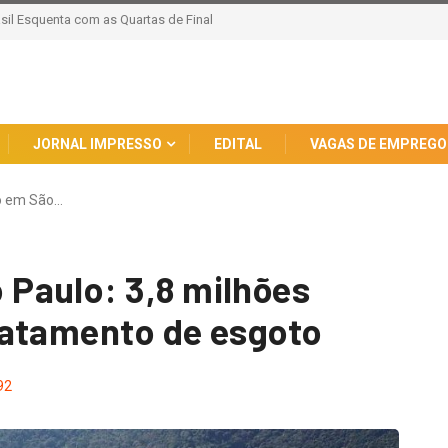
Novo Conselho contra Desinformação e IA Maliciosa
JORNAL IMPRESSO
EDITAL
VAGAS DE EMPREGO
 em São…
Paulo: 3,8 milhões
ratamento de esgoto
92