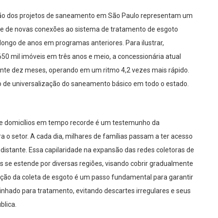
ução dos projetos de saneamento em São Paulo representam um
e de novas conexões ao sistema de tratamento de esgoto
o longo de anos em programas anteriores. Para ilustrar,
0 mil imóveis em três anos e meio, a concessionária atual
nte dez meses, operando em um ritmo 4,2 vezes mais rápido.
vo de universalização do saneamento básico em todo o estado.
e domicílios em tempo recorde é um testemunho da
a o setor. A cada dia, milhares de famílias passam a ter acesso
 distante. Essa capilaridade na expansão das redes coletoras de
s se estende por diversas regiões, visando cobrir gradualmente
ação da coleta de esgoto é um passo fundamental para garantir
nhado para tratamento, evitando descartes irregulares e seus
blica.