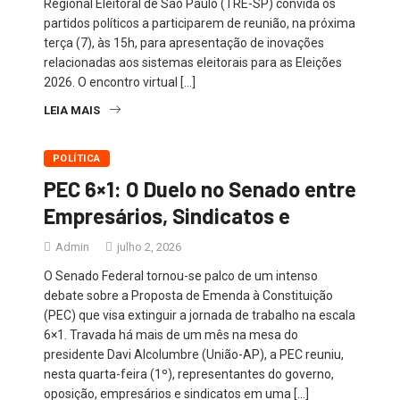
Regional Eleitoral de São Paulo (TRE-SP) convida os
partidos políticos a participarem de reunião, na próxima
terça (7), às 15h, para apresentação de inovações
relacionadas aos sistemas eleitorais para as Eleições
2026. O encontro virtual […]
LEIA MAIS
POLÍTICA
PEC 6×1: O Duelo no Senado entre
Empresários, Sindicatos e
Admin
julho 2, 2026
O Senado Federal tornou-se palco de um intenso
debate sobre a Proposta de Emenda à Constituição
(PEC) que visa extinguir a jornada de trabalho na escala
6×1. Travada há mais de um mês na mesa do
presidente Davi Alcolumbre (União-AP), a PEC reuniu,
nesta quarta-feira (1º), representantes do governo,
oposição, empresários e sindicatos em uma […]