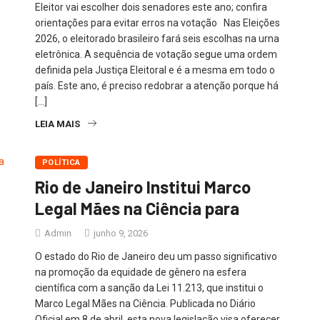
Eleitor vai escolher dois senadores este ano; confira
orientações para evitar erros na votação Nas Eleições
2026, o eleitorado brasileiro fará seis escolhas na urna
eletrônica. A sequência de votação segue uma ordem
definida pela Justiça Eleitoral e é a mesma em todo o
país. Este ano, é preciso redobrar a atenção porque há
[…]
LEIA MAIS
POLÍTICA
Rio de Janeiro Institui Marco
Legal Mães na Ciência para
Admin
junho 9, 2026
O estado do Rio de Janeiro deu um passo significativo
na promoção da equidade de gênero na esfera
científica com a sanção da Lei 11.213, que institui o
Marco Legal Mães na Ciência. Publicada no Diário
Oficial em 8 de abril, esta nova legislação visa oferecer