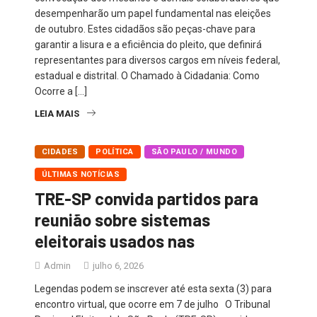
desempenharão um papel fundamental nas eleições
de outubro. Estes cidadãos são peças-chave para
garantir a lisura e a eficiência do pleito, que definirá
representantes para diversos cargos em níveis federal,
estadual e distrital. O Chamado à Cidadania: Como
Ocorre a […]
LEIA MAIS
CIDADES
POLÍTICA
SÃO PAULO / MUNDO
ÚLTIMAS NOTÍCIAS
TRE-SP convida partidos para
reunião sobre sistemas
eleitorais usados nas
Admin
julho 6, 2026
Legendas podem se inscrever até esta sexta (3) para
encontro virtual, que ocorre em 7 de julho O Tribunal