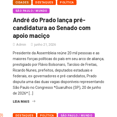
CIDADES
DESTAQUES
POLÍTICA
SÃO PAULO / MUNDO
André do Prado lança pré-
candidatura ao Senado com
apoio maciço
Admin
junho 21, 2026
Presidente da Assembleia reúne 20 mil pessoas e as
maiores forças políticas do país em seu arco de aliança;
prestigiado por Flávio Bolsonaro, Tarcísio de Freitas,
Ricardo Nunes, prefeitos, deputados estaduais e
federais, ex-governadores e pré-candidatos, Prado
disputa uma das duas vagas disponíveis representando
São Paulo no Congresso *Guarulhos (SP), 20 de junho
de 2026* […]
LEIA MAIS
DESTAQUES
POLÍTICA
SÃO PAULO / MUNDO