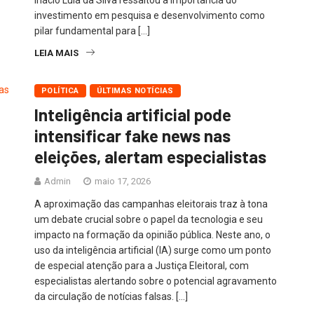
Inácio Lula da Silva ressaltou a importância do
investimento em pesquisa e desenvolvimento como
pilar fundamental para […]
LEIA MAIS
POLÍTICA
ÚLTIMAS NOTÍCIAS
Inteligência artificial pode
intensificar fake news nas
eleições, alertam especialistas
Admin
maio 17, 2026
A aproximação das campanhas eleitorais traz à tona
um debate crucial sobre o papel da tecnologia e seu
impacto na formação da opinião pública. Neste ano, o
uso da inteligência artificial (IA) surge como um ponto
de especial atenção para a Justiça Eleitoral, com
especialistas alertando sobre o potencial agravamento
da circulação de notícias falsas. […]