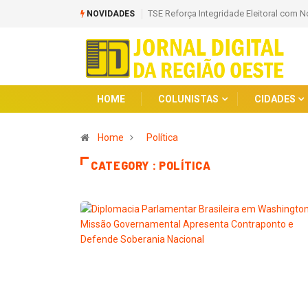
 contra Desinformação e IA Maliciosa
Prefeitura de Santana de Parnaíba entr
NOVIDADES
HOME
COLUNISTAS
CIDADES
Home
Política
CATEGORY : POLÍTICA