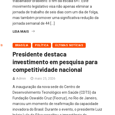
trabalhador brasileiro: o fim da escala 6×1. Este
movimento legislativo visa não apenas eliminar a
jornada de trabalho de seis dias com um dia de folga,
mas também promover uma significativa redução da
jornada semanal de 44 […]
LEIA MAIS
BRASÍLIA
POLÍTICA
ÚLTIMAS NOTÍCIAS
Presidente destaca
investimento em pesquisa para
competitividade nacional
Admin
maio 25, 2026
A inauguração da nova sede do Centro de
Desenvolvimento Tecnológico em Saúde (CDTS) da
Fundação Oswaldo Cruz (Fiocruz), no Rio de Janeiro,
marcou um momento de reafirmação da capacidade
inovadora do Brasil. Durante o evento, o presidente Luiz