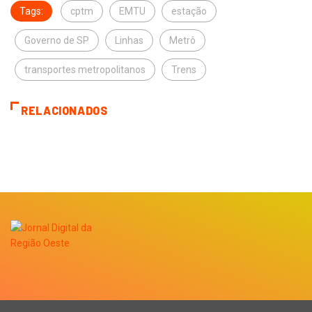
Tags:
cptm
EMTU
estação
Governo de SP
Linhas
Metrô
transportes metropolitanos
Trens
RELACIONADOS