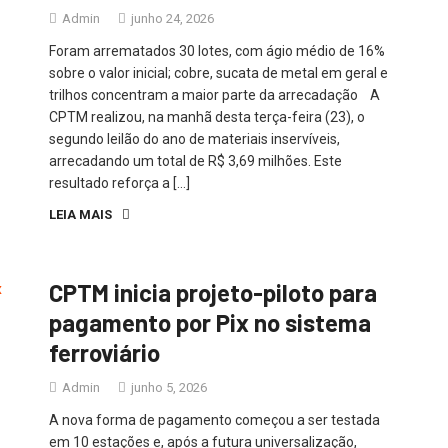
Admin
junho 24, 2026
Foram arrematados 30 lotes, com ágio médio de 16%
sobre o valor inicial; cobre, sucata de metal em geral e
trilhos concentram a maior parte da arrecadação A
CPTM realizou, na manhã desta terça-feira (23), o
segundo leilão do ano de materiais inservíveis,
arrecadando um total de R$ 3,69 milhões. Este
resultado reforça a […]
LEIA MAIS
CPTM inicia projeto-piloto para
pagamento por Pix no sistema
ferroviário
Admin
junho 5, 2026
A nova forma de pagamento começou a ser testada
em 10 estações e, após a futura universalização,