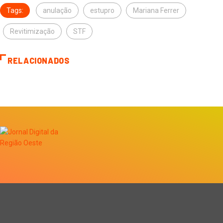
Tags:
anulação
estupro
Mariana Ferrer
Revitimização
STF
RELACIONADOS