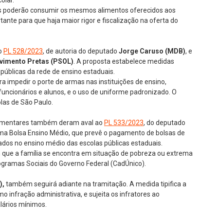
olar.
onais poderão consumir os mesmos alimentos oferecidos aos
tante para que haja maior rigor e fiscalização na oferta do
o
PL 528/2023
, de autoria do deputado
Jorge Caruso (MDB)
, e
vimento Pretas (PSOL)
. A proposta estabelece medidas
públicas da rede de ensino estaduais.
a impedir o porte de armas nas instituições de ensino,
e funcionários e alunos, e o uso de uniforme padronizado. O
olas de São Paulo.
lamentares também deram aval ao
PL 533/2023
, do deputado
rama Bolsa Ensino Médio, que prevê o pagamento de bolsas de
os no ensino médio das escolas públicas estaduais.
em que a família se encontra em situação de pobreza ou extrema
rogramas Sociais do Governo Federal (CadÚnico).
),
também seguirá adiante na tramitação. A medida tipifica a
 infração administrativa, e sujeita os infratores ao
lários mínimos.