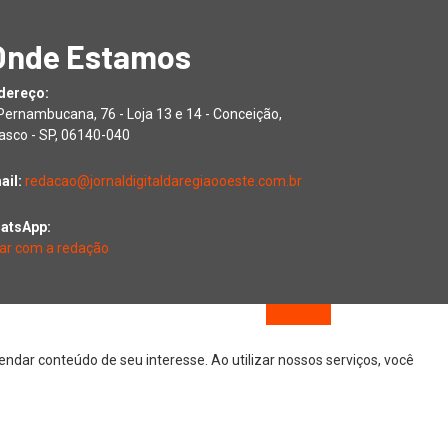
Onde Estamos
dereço:
 Pernambucana, 76 - Loja 13 e 14 - Conceição,
asco - SP, 06140-040
ail:
redacao@jornaldigitaldaregiaooeste.com.br
atsApp:
lar com a redação
dar conteúdo de seu interesse. Ao utilizar nossos serviços, você