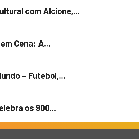
tural com Alcione,...
 em Cena: A...
undo – Futebol,...
lebra os 900...