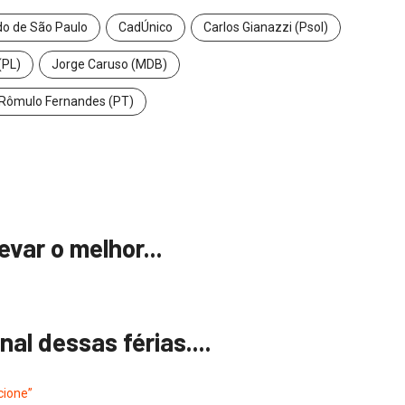
do de São Paulo
CadÚnico
Carlos Gianazzi (Psol)
 (PL)
Jorge Caruso (MDB)
Rômulo Fernandes (PT)
evar o melhor...
nal dessas férias....