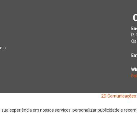
En
R.
Os
e o
Em
Wh
Fa
26 Jornal Digital da Região Oeste | Desenvolvido por
2D Comunicações
ua experiência em nossos serviços, personalizar publicidade e recomen