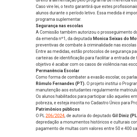
direito à alimentação pelo programa de merenda esc
Caso vire lei, o texto garantirá que estes profissi
alunos durante o período letivo. Essa medida é impor
programa suplementar.
Segurança nas escolas
A Comissão também autorizou o prosseguimento d
da emenda nº1, da deputada
Monica Seixas do Mo
preventivas de combate à criminalidade nas escolas 
Entre as medidas, estão protocolos de segurança par
carteiras de identificação para facilitar a entrada d
objetivo é acabar com os casos de violência nas esc
Permanência Escolar
Como forma de combater a evasão escolar, os par
Rômulo Fernandes (PT).
O projeto institui o Prog
manutenção aos estudantes regularmente matriculad
Os alunos habilitados para participar são aqueles 
pobreza, e esteja inscrita no Cadastro Único para P
Patrimônios públicos
O PL
206/2024
, de autoria do deputado
Gil Diniz (PL
depredação a monumentos históricos e culturais como
pagamento de multas com valores entre 50 e 400 sa