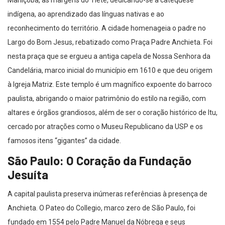
Maniçoba, às margens do Tietê, dedicando-se à catequese
indígena, ao aprendizado das línguas nativas e ao
reconhecimento do território. A cidade homenageia o padre no
Largo do Bom Jesus, rebatizado como Praça Padre Anchieta. Foi
nesta praça que se ergueu a antiga capela de Nossa Senhora da
Candelária, marco inicial do município em 1610 e que deu origem
à Igreja Matriz. Este templo é um magnífico expoente do barroco
paulista, abrigando o maior patrimônio do estilo na região, com
altares e órgãos grandiosos, além de ser o coração histórico de Itu,
cercado por atrações como o Museu Republicano da USP e os
famosos itens “gigantes” da cidade.
São Paulo: O Coração da Fundação
Jesuíta
A capital paulista preserva inúmeras referências à presença de
Anchieta. O Pateo do Collegio, marco zero de São Paulo, foi
fundado em 1554 pelo Padre Manuel da Nóbrega e seus