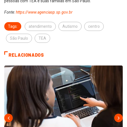
pessoas com TEA e suas famílias em São Paulo.
Fonte:
https://www.agenciasp.sp.gov.br
Tags:
atendimento
Autismo
centro
São Paulo
TEA
RELACIONADOS