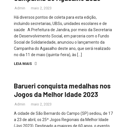
Admin
maio 2, 2023
Há diversos pontos de coleta para esta edição,
incluindo secretarias, UBSs, unidades escolares e de
saúde A Prefeitura de Jandira, por meio da Secretaria
de Desenvolvimento Social, em parceria com o Fundo
Social de Solidariedade, anunciou o lançamento da
Campanha do Agasalho deste ano, que será realizado
no dia 11 de maio (quinta-feira), às […]
LEIA MAIS
Barueri conquista medalhas nos
Jogos da Melhor Idade 2023
Admin
maio 2, 2023
A cidade de São Bernardo do Campo (SP) sediou, de 17
a 23 de abril, os 25º Jogos Regionais da Melhor Idade
(Jori 2023). Destinado a maiores de 60 anos, o evento