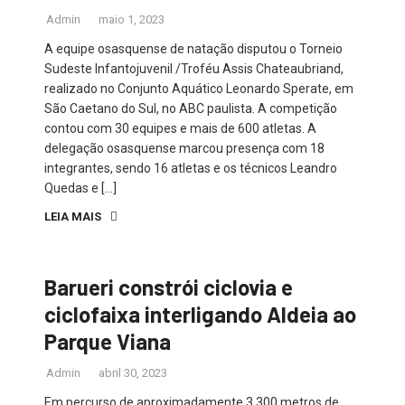
Admin
maio 1, 2023
A equipe osasquense de natação disputou o Torneio
Sudeste Infantojuvenil /Troféu Assis Chateaubriand,
realizado no Conjunto Aquático Leonardo Sperate, em
São Caetano do Sul, no ABC paulista. A competição
contou com 30 equipes e mais de 600 atletas. A
delegação osasquense marcou presença com 18
integrantes, sendo 16 atletas e os técnicos Leandro
Quedas e […]
LEIA MAIS
Barueri constrói ciclovia e
ciclofaixa interligando Aldeia ao
Parque Viana
Admin
abril 30, 2023
Em percurso de aproximadamente 3.300 metros de