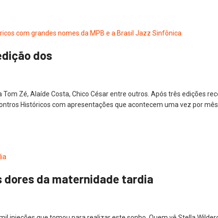
 edição dos
vida Tom Zé, Alaíde Costa, Chico César entre outros. Após três ediçõ
Encontros Históricos com apresentações que acontecem uma vez por mês,
as dores da maternidade tardia
 mil injeções que tomou para realizar este sonho. Quem vê Stella Wilde