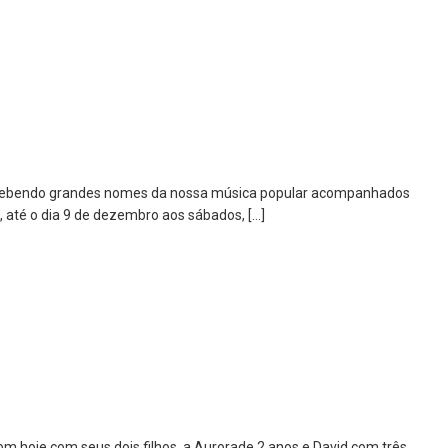
es recebendo grandes nomes da nossa música popular acompanhados
 até o dia 9 de dezembro aos sábados, […]
rom hoje com seus dois filhos, a Aurorade 2 anos e David com três