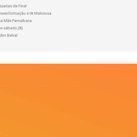
uartas de Final
Desinformação e IA Maliciosa
ama Mãe Parnaibana
te sábado,(8)
rdim Belval