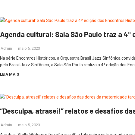
Agenda cultural: Sala São Paulo traz a 4º
Admin
maio 5, 2023
Na série Encontros Históricos, a Orquestra Brasil Jazz Sinfônica con
pela Brasil Jazz Sinfônica, a Sala São Paulo realiza a 4ª edição dos 
LEIA MAIS
“Desculpa, atrasei!” relatos e desafios d
Admin
maio 5, 2023
A autora Stella Wilderom foi mãe aos 40 e fala sobre esta jornada e as