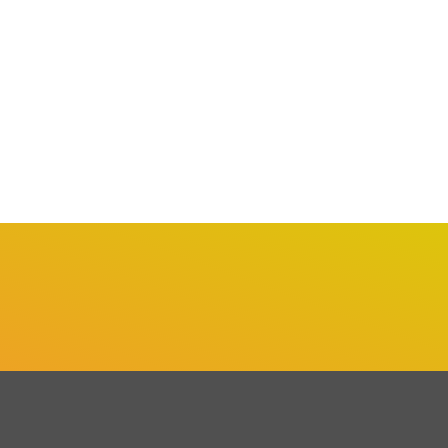
BARUERI
BARUERI
rueri reforça vacinação
Barueri promove Mutirão d
ntra a poliomielite após...
Empregos com mais...
agosto 3, 2026
agosto 1, 2026