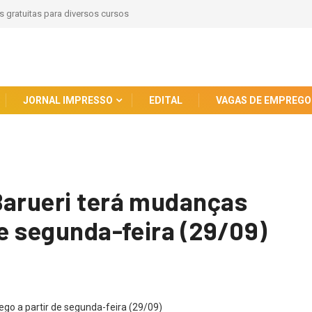
a na captura de procurado pela Justiça na região
JORNAL IMPRESSO
EDITAL
VAGAS DE EMPREGO
Barueri terá mudanças
de segunda-feira (29/09)