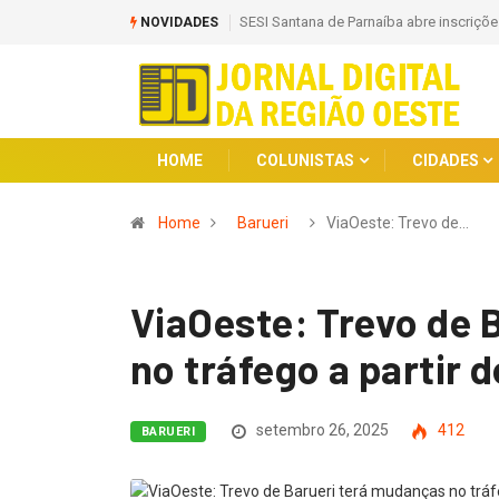
de Parnaíba abre inscrições gratuitas para diversos cursos
Smart Cotia auxili
NOVIDADES
central
HOME
COLUNISTAS
CIDADES
Home
Barueri
ViaOeste: Trevo de…
ViaOeste: Trevo de 
no tráfego a partir 
setembro 26, 2025
412
BARUERI