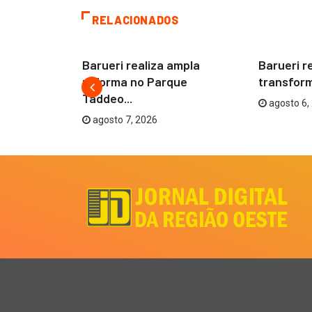
RELACIONADOS
BARUERI
BARUERI
 Festival
Barueri realiza ampla
Barueri r
reforma no Parque
transform
Taddeo...
agosto 6,
agosto 7, 2026