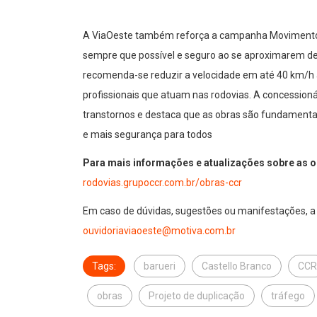
A ViaOeste também reforça a campanha Movimento A
sempre que possível e seguro ao se aproximarem de
recomenda-se reduzir a velocidade em até 40 km/h ab
profissionais que atuam nas rodovias. A concession
transtornos e destaca que as obras são fundamentais
e mais segurança para todos
Para mais informações e atualizações sobre as o
rodovias.grupoccr.com.br/obras-ccr
Em caso de dúvidas, sugestões ou manifestações, a O
ouvidoriaviaoeste@motiva.com.br
Tags:
barueri
Castello Branco
CCR
obras
Projeto de duplicação
tráfego