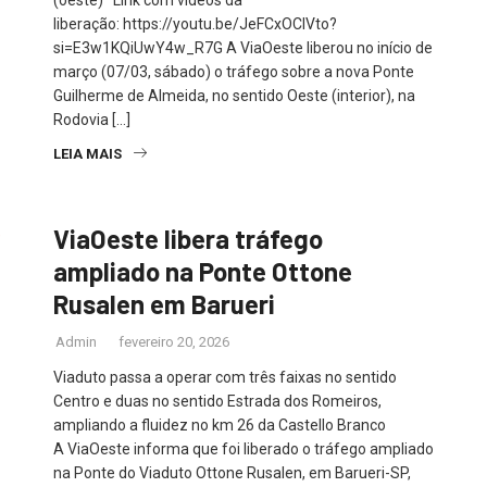
liberação: https://youtu.be/JeFCxOClVto?
si=E3w1KQiUwY4w_R7G A ViaOeste liberou no início de
março (07/03, sábado) o tráfego sobre a nova Ponte
Guilherme de Almeida, no sentido Oeste (interior), na
Rodovia […]
LEIA MAIS
ViaOeste libera tráfego
ampliado na Ponte Ottone
Rusalen em Barueri
Admin
fevereiro 20, 2026
Viaduto passa a operar com três faixas no sentido
Centro e duas no sentido Estrada dos Romeiros,
ampliando a fluidez no km 26 da Castello Branco
A ViaOeste informa que foi liberado o tráfego ampliado
na Ponte do Viaduto Ottone Rusalen, em Barueri-SP,