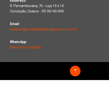
Endereço:
R. Pernambucana, 76 - Loja 13 e 14 -
Conceição, Osasco - SP, 06140-040
Email:
redacao@jornaldigitaldaregiaooeste.com.br
WhatsApp:
Falar com a redação