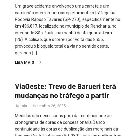
Um grave acidente envolvendo uma carreta e um
caminhão interrompeu completamente o tráfego na
Rodovia Raposo Tavares (SP-270), especificamente no
km 496,817, localizado no município de Rancharia, no
interior de São Paulo, na manhã desta quarta-feira
(26). A colisão, que ocorreu por volta das 8h55,
provocou o bloqueio total da via no sentido oeste,
gerando […]
LEIA MAIS
ViaOeste: Trevo de Barueri terá
mudanças no tráfego a partir
Admin
setembro 26, 2025
Medidas são necessárias para dar continuidade ao
cronograma de obras da concessionária Dando
continuidade às obras de duplicação das marginais da
Rodovia Castello Branco (SP-280), entre os quilômetros