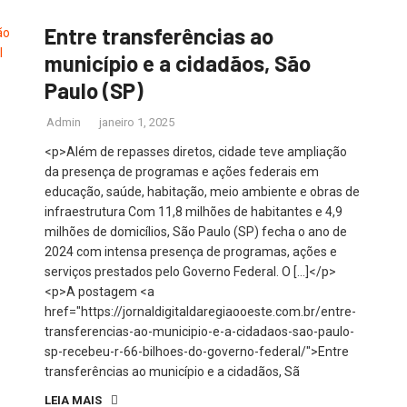
Entre transferências ao
município e a cidadãos, São
Paulo (SP)
Admin
janeiro 1, 2025
<p>Além de repasses diretos, cidade teve ampliação
da presença de programas e ações federais em
educação, saúde, habitação, meio ambiente e obras de
infraestrutura Com 11,8 milhões de habitantes e 4,9
milhões de domicílios, São Paulo (SP) fecha o ano de
2024 com intensa presença de programas, ações e
serviços prestados pelo Governo Federal. O […]</p>
<p>A postagem <a
href="https://jornaldigitaldaregiaooeste.com.br/entre-
transferencias-ao-municipio-e-a-cidadaos-sao-paulo-
sp-recebeu-r-66-bilhoes-do-governo-federal/">Entre
transferências ao município e a cidadãos, Sã
LEIA MAIS