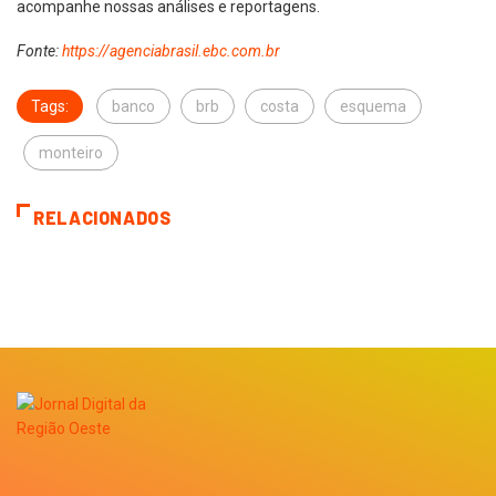
acompanhe nossas análises e reportagens.
Fonte:
https://agenciabrasil.ebc.com.br
Tags:
banco
brb
costa
esquema
monteiro
RELACIONADOS