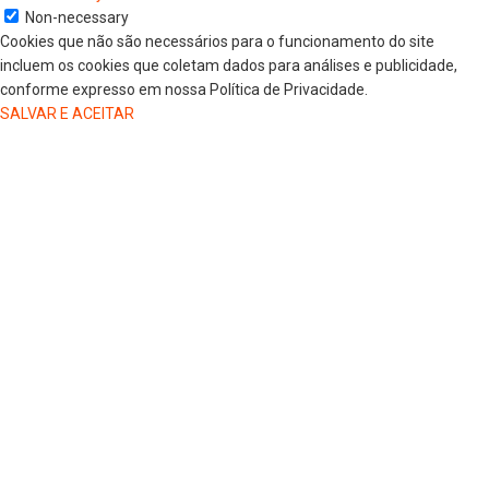
Non-necessary
Cookies que não são necessários para o funcionamento do site
incluem os cookies que coletam dados para análises e publicidade,
conforme expresso em nossa Política de Privacidade.
SALVAR E ACEITAR
HOME
COLUNISTAS
DR. JORGE HENRIQUE
DRA. LUANA KAREN OLIVEIRA
ELSA OLIVEIRA
EDGAR DE SOUZA
GREGORIO MAGLIO
JAIRO GIOVENARDI