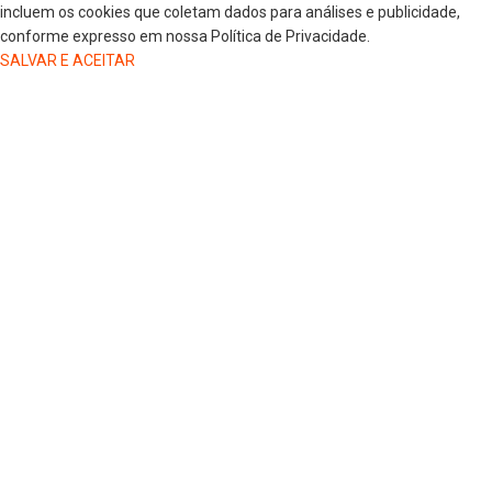
incluem os cookies que coletam dados para análises e publicidade,
conforme expresso em nossa Política de Privacidade.
SALVAR E ACEITAR
HOME
COLUNISTAS
DR. JORGE HENRIQUE
DRA. LUANA KAREN OLIVEIRA
ELSA OLIVEIRA
EDGAR DE SOUZA
GREGORIO MAGLIO
JAIRO GIOVENARDI
MARLUCI ZANELATO