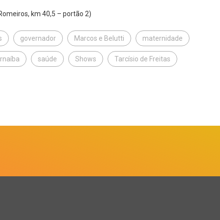
omeiros, km 40,5 – portão 2)
s
governador
Marcos e Belutti
maternidade
rnaíba
saúde
Shows
Tarcísio de Freitas