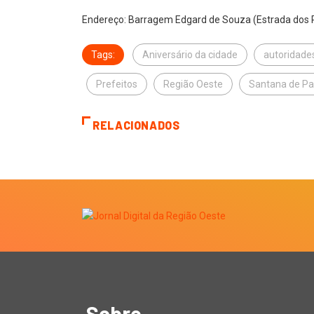
Endereço: Barragem Edgard de Souza (Estrada dos R
Tags:
Aniversário da cidade
autoridade
Prefeitos
Região Oeste
Santana de Pa
RELACIONADOS
Sobre