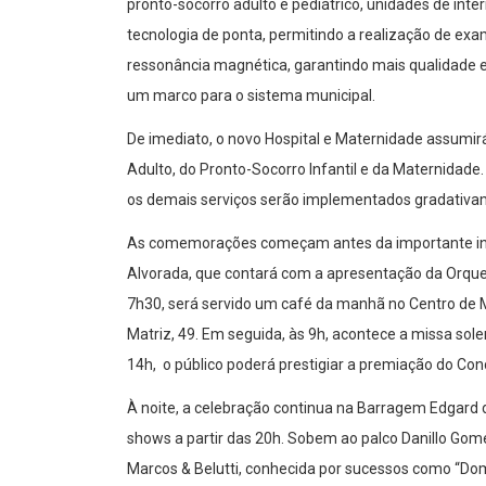
pronto-socorro adulto e pediátrico, unidades de inte
tecnologia de ponta, permitindo a realização de ex
ressonância magnética, garantindo mais qualidade e
um marco para o sistema municipal.
De imediato, o novo Hospital e Maternidade assum
Adulto, do Pronto-Socorro Infantil e da Maternidade. 
os demais serviços serão implementados gradativ
As comemorações começam antes da importante inau
Alvorada, que contará com a apresentação da Orques
7h30, será servido um café da manhã no Centro de M
Matriz, 49. Em seguida, às 9h, acontece a missa solen
14h, o público poderá prestigiar a premiação do Con
À noite, a celebração continua na Barragem Edgard 
shows a partir das 20h. Sobem ao palco Danillo Gomes
Marcos & Belutti, conhecida por sucessos como “Do