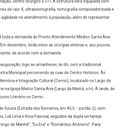
rnação, centro cirúrgico e UTI. A estrutura será equipada com
ames de raio-X, ultrassonografia, tomografia computadorizada e
 agilidade no atendimento à população, além de representar
irá toda a demanda do Pronto Atendimento Médico Santa Ana
Em dezembro, terão início as cirurgias eletivas e, aos poucos,
amente, de acordo com a demanda.
guração, logo ao amanhecer, às 6h, com a tradicional
tra Municipal percorrendo as ruas do Centro Histórico. Às
emória e Integração Cultural (Cemic), localizado no Largo da
e na Igreja Matriz Santa Ana (Largo da Matriz, s/n). À tarde, às
curso Literário no Cemic.
de Souza (Estrada dos Romeiros, km 40,5 – portão 2), com
, Lidi Lima e Kivia Pascoal, seguidos da dupla sertaneja
mingo de Manhã”, “Eu Era” e “Romântico Anônimo”. Para