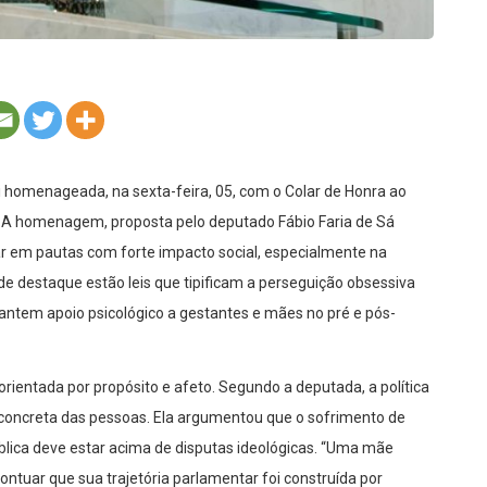
homenageada, na sexta-feira, 05, com o Colar de Honra ao
a. A homenagem, proposta pelo deputado Fábio Faria de Sá
r em pautas com forte impacto social, especialmente na
s de destaque estão leis que tipificam a perseguição obsessiva
rantem apoio psicológico a gestantes e mães no pré e pós-
rientada por propósito e afeto. Segundo a deputada, a política
or concreta das pessoas. Ela argumentou que o sofrimento de
blica deve estar acima de disputas ideológicas. “Uma mãe
pontuar que sua trajetória parlamentar foi construída por