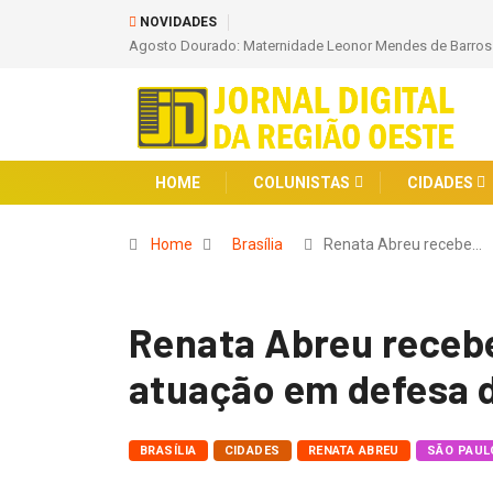
NOVIDADES
Leite Humano, um Gesto de Vida
Barcelona Anuncia Contratação Recorde: Ker
HOME
COLUNISTAS
CIDADES
Home
Brasília
Renata Abreu recebe…
Renata Abreu rece
atuação em defesa 
BRASÍLIA
CIDADES
RENATA ABREU
SÃO PAUL