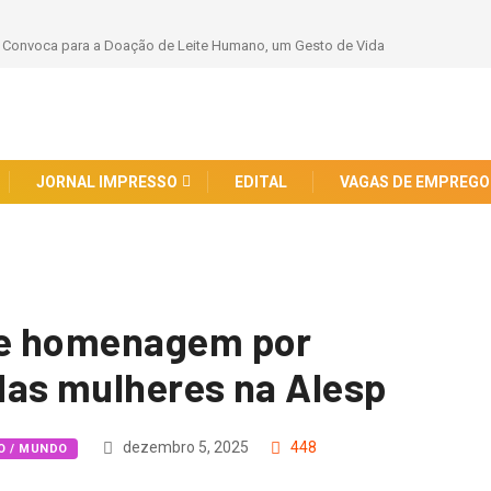
olin Chega ao Clube Catalão em Negócio Milionário
JORNAL IMPRESSO
EDITAL
VAGAS DE EMPREGO
be homenagem por
das mulheres na Alesp
dezembro 5, 2025
448
O / MUNDO