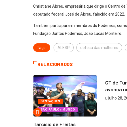
Christiane Abreu, empresária que dirige o Centro de 
deputado federal José de Abreu, falecido em 2022.
Também participaram membros do Podemos, como o se
Fundação Juntos Podemos, João Lucas Monteiro.
Tags:
ALESP
defesa das mulheres
RELACIONADOS
CAJAMA
CT de Tur
avança no
julho 28, 
DESTAQUES
DO
SÃO PAULO / MUNDO
ta e Alma
Tarcísio de Freitas