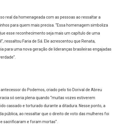
sso real da homenageada com as pessoas ao ressaltar a
aminhos para quem mais precisa. “Essa homenagem simboliza
. Que esse reconhecimento seja mais um capítulo de uma
il”, ressaltou Faria de Sá. Ele acrescentou que Renata,
ia para uma nova geração de lideranças brasileiras engajadas
verdade”.
ntecessor do Podemos, criado pelo tio Dorival de Abreu
racia só seria plena quando “muitas vozes estiverem
ido cassado e torturado durante a ditadura. Nesse ponto, a
 pública, ao ressaltar que o direito de voto das mulheres foi
se sacrificaram e foram mortas”.