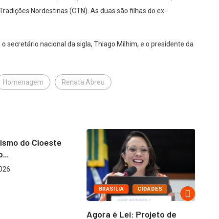
Tradições Nordestinas (CTN). As duas são filhas do ex-
cretário nacional da sigla, Thiago Milhim, e o presidente da
Homenagem
Renata Abreu
R
CIOESTE
ismo do Cioeste
S
...
ce
2026
j
BRASÍLIA
CIDADES
Agora é Lei: Projeto de