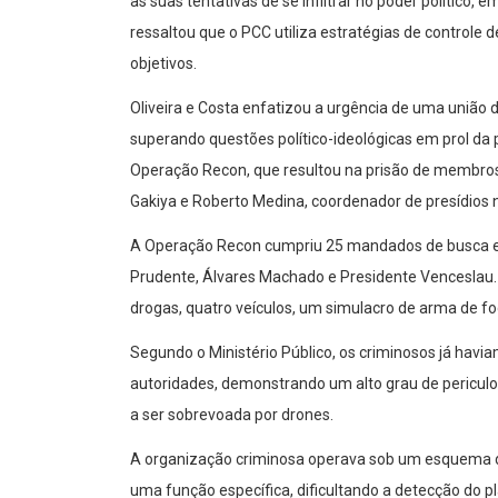
às suas tentativas de se infiltrar no poder político, e
ressaltou que o PCC utiliza estratégias de controle d
objetivos.
Oliveira e Costa enfatizou a urgência de uma união 
superando questões político-ideológicas em prol da 
Operação Recon, que resultou na prisão de membro
Gakiya e Roberto Medina, coordenador de presídios 
A Operação Recon cumpriu 25 mandados de busca e 
Prudente, Álvares Machado e Presidente Venceslau. 
drogas, quatro veículos, um simulacro de arma de fo
Segundo o Ministério Público, os criminosos já havi
autoridades, demonstrando um alto grau de periculo
a ser sobrevoada por drones.
A organização criminosa operava sob um esquem
uma função específica, dificultando a detecção do pl