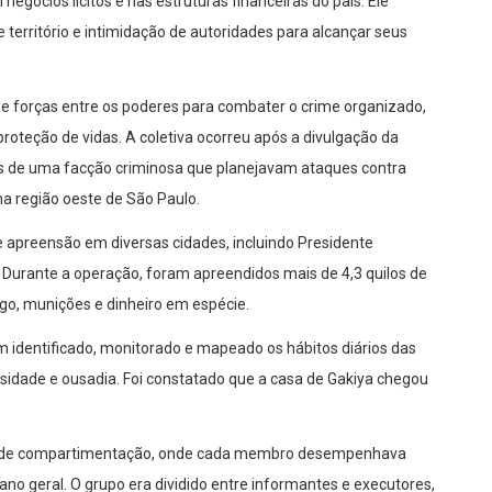
m negócios lícitos e nas estruturas financeiras do país. Ele
e território e intimidação de autoridades para alcançar seus
de forças entre os poderes para combater o crime organizado,
proteção de vidas. A coletiva ocorreu após a divulgação da
s de uma facção criminosa que planejavam ataques contra
na região oeste de São Paulo.
apreensão em diversas cidades, incluindo Presidente
Durante a operação, foram apreendidos mais de 4,3 quilos de
go, munições e dinheiro em espécie.
am identificado, monitorado e mapeado os hábitos diários das
sidade e ousadia. Foi constatado que a casa de Gakiya chegou
a de compartimentação, onde cada membro desempenhava
ano geral. O grupo era dividido entre informantes e executores,