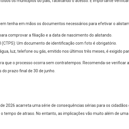
dos os municípios do país, facilitando o acesso. É importante verific
m tenha em mãos os documentos necessários para efetivar o alistament
ara comprovar a filiação e a data de nascimento do alistando.
al (CTPS): Um documento de identificação com foto é obrigatório.
, luz, telefone ou gás, emitido nos últimos três meses, é exigido par
ra que o processo ocorra sem contratempos. Recomenda-se verificar a 
do prazo final de 30 de junho.
 de 2026 acarreta uma série de consequências sérias para os cidadãos
om o tempo de atraso. No entanto, as implicações vão muito além de uma 