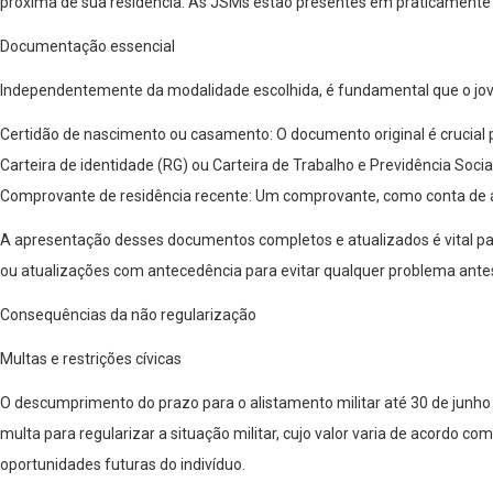
próxima de sua residência. As JSMs estão presentes em praticamente to
Documentação essencial
Independentemente da modalidade escolhida, é fundamental que o jove
Certidão de nascimento ou casamento: O documento original é crucial p
Carteira de identidade (RG) ou Carteira de Trabalho e Previdência Soci
Comprovante de residência recente: Um comprovante, como conta de água
A apresentação desses documentos completos e atualizados é vital pa
ou atualizações com antecedência para evitar qualquer problema antes 
Consequências da não regularização
Multas e restrições cívicas
O descumprimento do prazo para o alistamento militar até 30 de junho
multa para regularizar a situação militar, cujo valor varia de acordo c
oportunidades futuras do indivíduo.