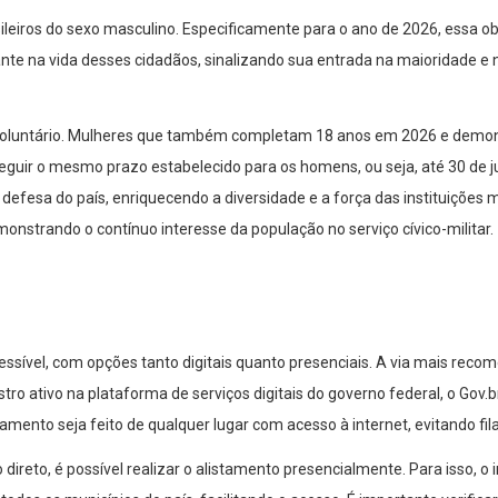
sileiros do sexo masculino. Especificamente para o ano de 2026, essa o
e na vida desses cidadãos, sinalizando sua entrada na maioridade e n
te voluntário. Mulheres que também completam 18 anos em 2026 e demon
guir o mesmo prazo estabelecido para os homens, ou seja, até 30 de ju
esa do país, enriquecendo a diversidade e a força das instituições mil
onstrando o contínuo interesse da população no serviço cívico-militar.
ssível, com opções tanto digitais quanto presenciais. A via mais recome
dastro ativo na plataforma de serviços digitais do governo federal, o Gov
mento seja feito de qualquer lugar com acesso à internet, evitando fi
direto, é possível realizar o alistamento presencialmente. Para isso, o 