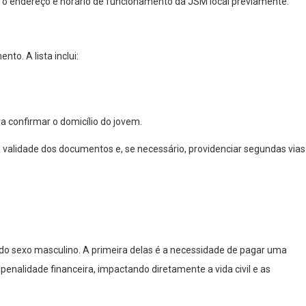
ar o endereço e horário de funcionamento da JSM local previamente.
o. A lista inclui:
a confirmar o domicílio do jovem.
validade dos documentos e, se necessário, providenciar segundas vias
 do sexo masculino. A primeira delas é a necessidade de pagar uma
penalidade financeira, impactando diretamente a vida civil e as