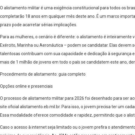
O alistamento militar é uma exigência constitucional para todos os bra
completarão 18 anos em qualquer mês deste ano. É um marco important
prazo pode acarretar sérias implicações.
Para as mulheres, o cenário é diferente: o alistamento é inteiramen
Exército, Marinha ou Aeronáutica – podem se candidatar. Elas devem se
talentosas contribuam com sua capacidade e dedicação à segurança e def
mais de 1 milhão de jovens em todo o país se candidatem este ano, dem
Procedimento de alistamento: guia completo
Opções online e presenciais
O processo de alistamento militar para 2026 foi desenhado para ser ace
site oficial alistamento.eb.mil.br. Para isso, o jovem precisa ter um ca
Essa modalidade oferece comodidade e rapidez, permitindo que o alista
Caso o acesso à internet seja limitado ou o jovem prefira o atendimento 