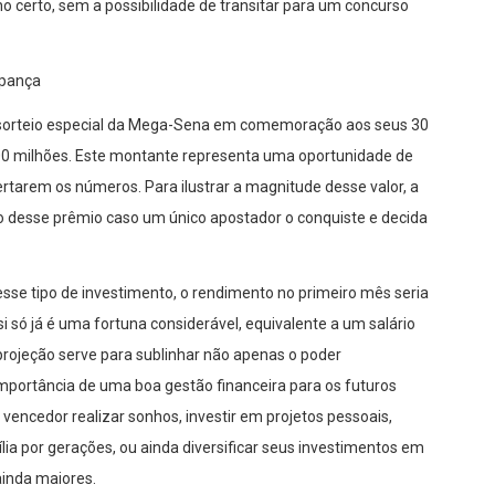
no certo, sem a possibilidade de transitar para um concurso
upança
 sorteio especial da Mega-Sena em comemoração aos seus 30
200 milhões. Este montante representa uma oportunidade de
rtarem os números. Para ilustrar a magnitude desse valor, a
nto desse prêmio caso um único apostador o conquiste e decida
sse tipo de investimento, o rendimento no primeiro mês seria
i só já é uma fortuna considerável, equivalente a um salário
projeção serve para sublinhar não apenas o poder
mportância de uma boa gestão financeira para os futuros
encedor realizar sonhos, investir em projetos pessoais,
ília por gerações, ou ainda diversificar seus investimentos em
inda maiores.