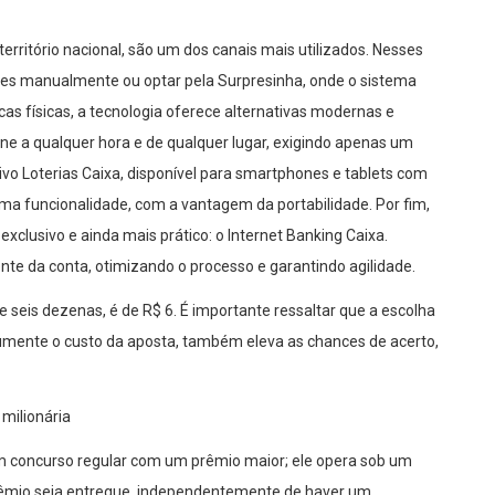
território nacional, são um dos canais mais utilizados. Nesses
tes manualmente ou optar pela Surpresinha, onde o sistema
as físicas, a tecnologia oferece alternativas modernas e
line a qualquer hora e de qualquer lugar, exigindo apenas um
vo Loterias Caixa, disponível para smartphones e tablets com
ma funcionalidade, com a vantagem da portabilidade. Por fim,
xclusivo e ainda mais prático: o Internet Banking Caixa.
ente da conta, otimizando o processo e garantindo agilidade.
e seis dezenas, é de R$ 6. É importante ressaltar que a escolha
ente o custo da aposta, também eleva as chances de acerto,
milionária
m concurso regular com um prêmio maior; ele opera sob um
rêmio seja entregue, independentemente de haver um