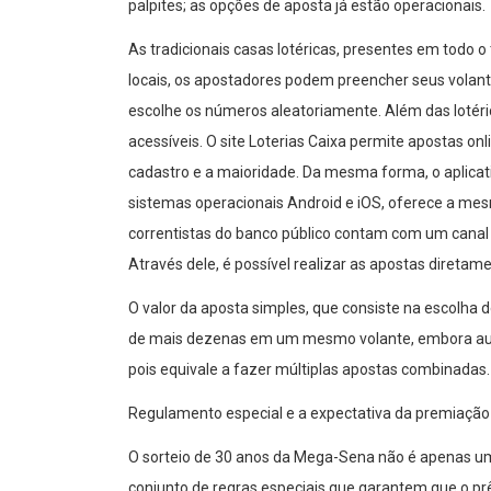
palpites; as opções de aposta já estão operacionais.
As tradicionais casas lotéricas, presentes em todo o 
locais, os apostadores podem preencher seus volan
escolhe os números aleatoriamente. Além das lotéric
acessíveis. O site Loterias Caixa permite apostas on
cadastro e a maioridade. Da mesma forma, o aplicati
sistemas operacionais Android e iOS, oferece a mes
correntistas do banco público contam com um canal e
Através dele, é possível realizar as apostas diretam
O valor da aposta simples, que consiste na escolha d
de mais dezenas em um mesmo volante, embora aum
pois equivale a fazer múltiplas apostas combinadas.
Regulamento especial e a expectativa da premiação 
O sorteio de 30 anos da Mega-Sena não é apenas u
conjunto de regras especiais que garantem que o p