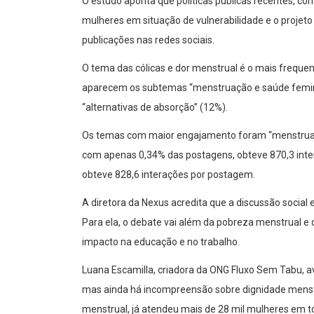
O estudo aponta que políticas públicas recentes, co
mulheres em situação de vulnerabilidade e o projeto
publicações nas redes sociais.
O tema das cólicas e dor menstrual é o mais freque
aparecem os subtemas “menstruação e saúde femini
“alternativas de absorção” (12%).
Os temas com maior engajamento foram “menstruação
com apenas 0,34% das postagens, obteve 870,3 int
obteve 828,6 interações por postagem.
A diretora da Nexus acredita que a discussão social 
Para ela, o debate vai além da pobreza menstrual e
impacto na educação e no trabalho.
Luana Escamilla, criadora da ONG Fluxo Sem Tabu, a
mas ainda há incompreensão sobre dignidade menst
menstrual, já atendeu mais de 28 mil mulheres em todo