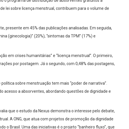
mo o programa de distribuição de absorventes gratuitos a
 de lei sobre licença menstrual, contribuem para o volume de
nte, presente em 45% das publicações analisadas. Em seguida,
na (ginecologia)” (20%), “sintomas da TPM” (17%) e
 em crises humanitárias” e “licença menstrual”. O primeiro,
erações por postagem. Já o segundo, com 0,48% das postagens,
e política sobre menstruação tem mais “poder de narrativa”.
 do acesso a absorventes, abordando questões de dignidade e
valia que o estudo da Nexus demonstra o interesse pelo debate,
rual. A ONG, que atua com projetos de promoção da dignidade
 o Brasil. Uma das iniciativas é o projeto “banheiro fluxo”, que