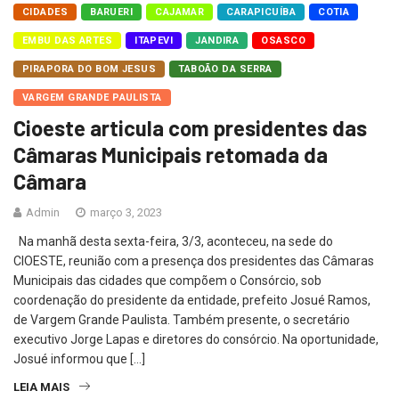
CIDADES
BARUERI
CAJAMAR
CARAPICUÍBA
COTIA
EMBU DAS ARTES
ITAPEVI
JANDIRA
OSASCO
PIRAPORA DO BOM JESUS
TABOÃO DA SERRA
VARGEM GRANDE PAULISTA
Cioeste articula com presidentes das
Câmaras Municipais retomada da
Câmara
Admin
março 3, 2023
Na manhã desta sexta-feira, 3/3, aconteceu, na sede do
CIOESTE, reunião com a presença dos presidentes das Câmaras
Municipais das cidades que compõem o Consórcio, sob
coordenação do presidente da entidade, prefeito Josué Ramos,
de Vargem Grande Paulista. Também presente, o secretário
executivo Jorge Lapas e diretores do consórcio. Na oportunidade,
Josué informou que […]
LEIA MAIS