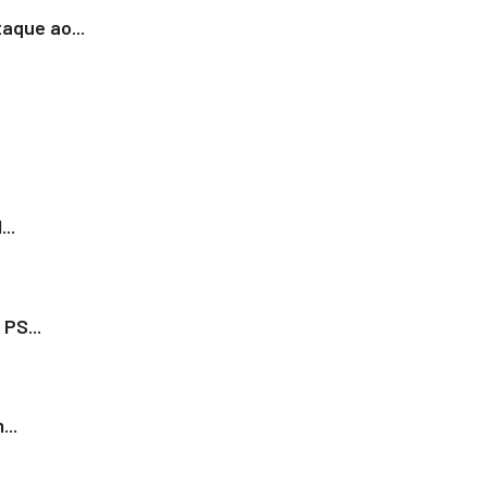
aque ao...
..
PS...
..