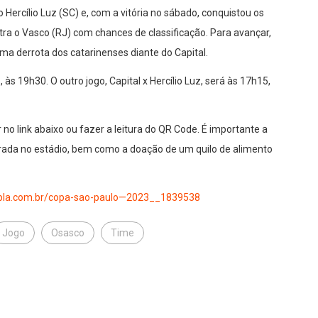
 Hercílio Luz (SC) e, com a vitória no sábado, conquistou os
ntra o Vasco (RJ) com chances de classificação. Para avançar,
uma derrota dos catarinenses diante do Capital.
 às 19h30. O outro jogo, Capital x Hercílio Luz, será às 17h15,
 no link abaixo ou fazer a leitura do QR Code. É importante a
ntrada no estádio, bem como a doação de um quilo de alimento
pla.com.br/copa-sao-paulo—2023__1839538
Jogo
Osasco
Time