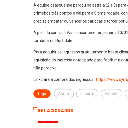
A equipe osasquense perdeu na estreia (2 a 0) para o
primeiros três pontos e vai para a última rodada, co
precisa empatar ou vencer os cariocas e torcer por 
A partida contra o Vasco acontece terça-feira, 10/01,
também no Rochdale.
Para adquirir os ingressos gratuitamente basta clicar
aquisição do ingresso antecipado para facilitar a e
não perecível.
Link para a compra dos ingressos :
https://www.sym
Tags:
Audax
esporte
Futebol
RELACIONADOS
OSASCO