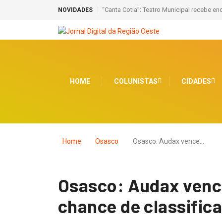
“Canta Cotia”: Teatro Municipal recebe en
NOVIDADES
HOME
COLUNISTAS
CIDADES
Home
Osasco
Osasco: Audax vence…
Osasco: Audax venc
chance de classific