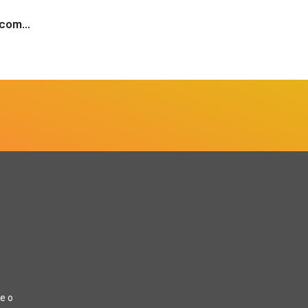
com...
e o