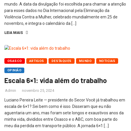
mundo. A data da divulgação foi escolhida para chamar a atenção
para esses dados no Dia Internacional pela Eliminação da
Violência Contra a Mulher, celebrado mundialmente em 25 de
novembro, e integra o calendário da […]
LEIA MAIS
OSASCO
ARTIGOS
DESTAQUES
MUNDO
NOTICIAS
OPINIÃO
Escala 6×1: vida além do trabalho
Admin
novembro 25, 2024
Luciano Pereira Leite — presidente do Secor Você já trabalhou em
escala de 6×1? Sei bem como é isso. Disseram que eu não
aguentaria um ano, mas foram sete longos e exaustivos anos da
minha vida, divididos entre Osasco e o ABC, com boa parte do
meu dia perdida em transporte público. A jornada 6×1 […]