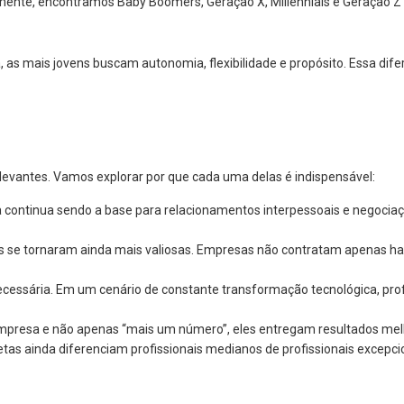
mente, encontramos Baby Boomers, Geração X, Millennials e Geração Z 
 as mais jovens buscam autonomia, flexibilidade e propósito. Essa dife
evantes. Vamos explorar por que cada uma delas é indispensável:
va continua sendo a base para relacionamentos interpessoais e negocia
 se tornaram ainda mais valiosas. Empresas não contratam apenas ha
ecessária. Em um cenário de constante transformação tecnológica, pr
presa e não apenas “mais um número”, eles entregam resultados melh
etas ainda diferenciam profissionais medianos de profissionais excepci