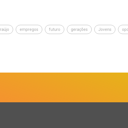
raújo
empregos
futuro
gerações
Jovens
op