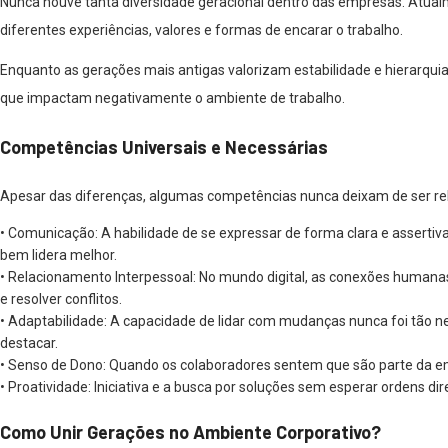
Nunca houve tanta diversidade geracional dentro das empresas. Atual
diferentes experiências, valores e formas de encarar o trabalho.
Enquanto as gerações mais antigas valorizam estabilidade e hierarquia,
que impactam negativamente o ambiente de trabalho.
Competências Universais e Necessárias
Apesar das diferenças, algumas competências nunca deixam de ser rel
•
Comunicação:
A habilidade de se expressar de forma clara e asserti
bem lidera melhor.
•
Relacionamento Interpessoal:
No mundo digital, as conexões humanas
e resolver conflitos.
•
Adaptabilidade:
A capacidade de lidar com mudanças nunca foi tão n
destacar.
•
Senso de Dono:
Quando os colaboradores sentem que são parte da em
•
Proatividade
:
Iniciativa e a busca por soluções sem esperar ordens dir
Como Unir Gerações no Ambiente Corporativo?