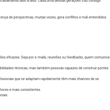
trabalhando lado a lado. Cada uma dessas gerações traz consigo
rença de perspectivas, muitas vezes, gera conflitos e mal-entendidos
ções eficazes. Seja por e-mails, reuniões ou feedbacks, quem comunica
bilidades técnicas, mas também pessoas capazes de construir pontes
ofissionais que se adaptam rapidamente têm mais chances de se
ores e mais consistentes.
onais.