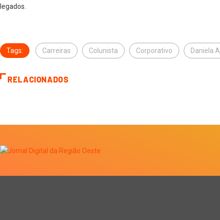
legados.
Tags:
Carreiras
Colunista
Corporativo
Daniela A
RELACIONADOS