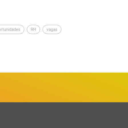
ortunidades
RH
vagas