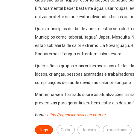
Quais são as principais recomendações de saúde par
É fundamental beber bastante água, usar roupas leve
utilizar protetor solar e evitar atividades físicas ao ar
Quais municípios do Rio de Janeiro estão sob alerta
Municípios como Itaboraí, Itaguaí, Japeri, Mesquita,
estão sob alerta de calor extremo. Já Nova Iguaçu, Bar
Saquarema e Tanguá enfrentam calor severo.
Quem são os grupos mais vulneráveis aos efeitos do
Idosos, crianças, pessoas acamadas e trabalhadores 
complicações de saúde devido ao calor prolongado.
Mantenha-se informado sobre as atualizações climá
preventivas para garantir seu bem-estar e o de sua f
Fonte:
https://agenciabrasil.ebc.com.br
Tags:
Calor
Janeiro
municípios