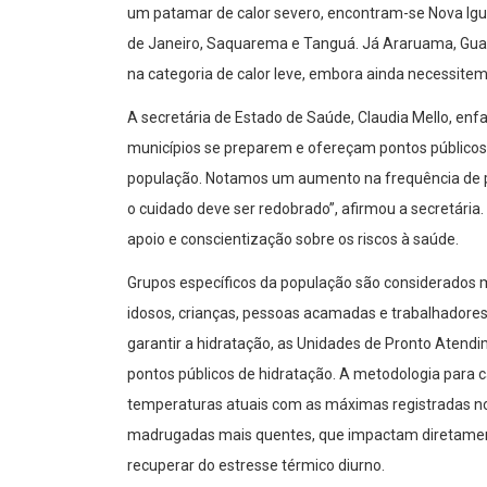
um patamar de calor severo, encontram-se Nova Iguaçu
de Janeiro, Saquarema e Tanguá. Já Araruama, Guapi
na categoria de calor leve, embora ainda necessite
A secretária de Estado de Saúde, Claudia Mello, enfa
municípios se preparem e ofereçam pontos públicos 
população. Notamos um aumento na frequência de pr
o cuidado deve ser redobrado”, afirmou a secretária
apoio e conscientização sobre os riscos à saúde.
Grupos específicos da população são considerados ma
idosos, crianças, pessoas acamadas e trabalhadore
garantir a hidratação, as Unidades de Pronto Aten
pontos públicos de hidratação. A metodologia para c
temperaturas atuais com as máximas registradas nos
madrugadas mais quentes, que impactam diretamen
recuperar do estresse térmico diurno.