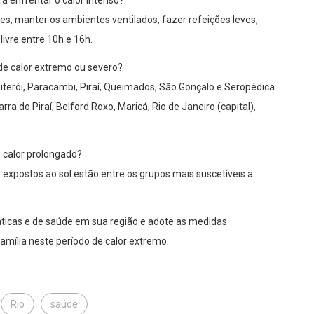
a enfrentar o calor intenso?
s, manter os ambientes ventilados, fazer refeições leves,
 livre entre 10h e 16h.
 de calor extremo ou severo?
 Niterói, Paracambi, Piraí, Queimados, São Gonçalo e Seropédica
ra do Piraí, Belford Roxo, Maricá, Rio de Janeiro (capital),
 calor prolongado?
expostos ao sol estão entre os grupos mais suscetíveis a
ticas e de saúde em sua região e adote as medidas
amília neste período de calor extremo.
Rio
saúde