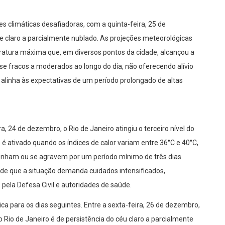
s climáticas desafiadoras, com a quinta-feira, 25 de
laro a parcialmente nublado. As projeções meteorológicas
ratura máxima que, em diversos pontos da cidade, alcançou a
se fracos a moderados ao longo do dia, não oferecendo alívio
se alinha às expectativas de um período prolongado de altas
, 24 de dezembro, o Rio de Janeiro atingiu o terceiro nível do
 é ativado quando os índices de calor variam entre 36°C e 40°C,
enham ou se agravem por um período mínimo de três dias
o de que a situação demanda cuidados intensificados,
 pela Defesa Civil e autoridades de saúde.
ca para os dias seguintes. Entre a sexta-feira, 26 de dezembro,
 Rio de Janeiro é de persistência do céu claro a parcialmente