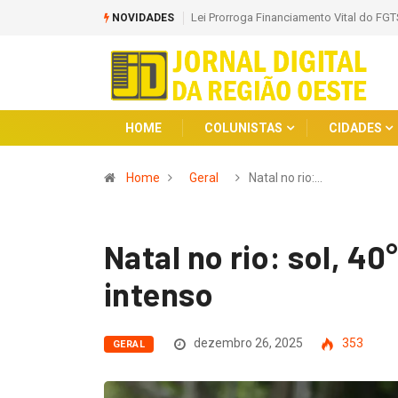
Sancionada Lei que Amplia Punição e C
NOVIDADES
HOME
COLUNISTAS
CIDADES
Home
Geral
Natal no rio:…
Natal no rio: sol, 40
intenso
dezembro 26, 2025
353
GERAL