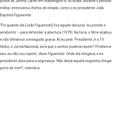
posse de Jimmy Carter em Washington e, no Brasil, durante o período
militar, entrevistou chefes de estado, como o ex-presidente João
Baptista Figueiredo.
“Foi quando ele [João Figueiredo] fez aquele discurso ‘eu prendo e
arrebento’ – para defender a abertura (1979). Na hora, o filme acabou
e não tínhamos conseguido gravar. Aí eu pedi: ‘Presidente, é a TV
Globo, o Jornal Nacional, será que o senhor poderia repetir? Problema
seu, eu não vou repetir’, disse Figueiredo. Onde ela chegava, o ex-
presidente dizia para a segurança: ‘Não deixa aquela neguinha chegar
perto de mim’”, relembra.