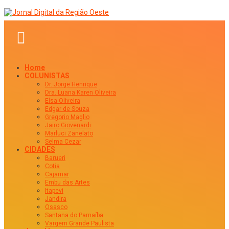
Home
COLUNISTAS
Dr. Jorge Henrique
Dra. Luana Karen Oliveira
Elsa Oliveira
Edgar de Souza
Gregorio Maglio
Jairo Giovenardi
Marluci Zanelato
Selma Cezar
CIDADES
Barueri
Cotia
Cajamar
Embu das Artes
Itapevi
Jandira
Osasco
Santana do Parnaíba
Vargem Grande Paulista