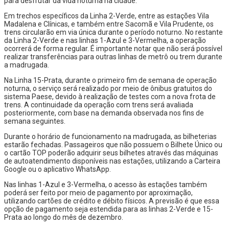
para desfrutar da vida noturna na cidade.
Em trechos específicos da Linha 2-Verde, entre as estações Vila
Madalena e Clínicas, e também entre Sacomã e Vila Prudente, os
trens circularão em via única durante o período noturno. No restante
da Linha 2-Verde e nas linhas 1-Azul e 3-Vermelha, a operação
ocorrerá de forma regular. É importante notar que não será possível
realizar transferências para outras linhas de metrô ou trem durante
a madrugada.
Na Linha 15-Prata, durante o primeiro fim de semana de operação
noturna, o serviço será realizado por meio de ônibus gratuitos do
sistema Paese, devido à realização de testes com a nova frota de
trens. A continuidade da operação com trens será avaliada
posteriormente, com base na demanda observada nos fins de
semana seguintes.
Durante o horário de funcionamento na madrugada, as bilheterias
estarão fechadas. Passageiros que não possuem o Bilhete Único ou
o cartão TOP poderão adquirir seus bilhetes através das máquinas
de autoatendimento disponíveis nas estações, utilizando a Carteira
Google ou o aplicativo WhatsApp.
Nas linhas 1-Azul e 3-Vermelha, o acesso às estações também
poderá ser feito por meio de pagamento por aproximação,
utilizando cartões de crédito e débito físicos. A previsão é que essa
opção de pagamento seja estendida para as linhas 2-Verde e 15-
Prata ao longo do mês de dezembro.