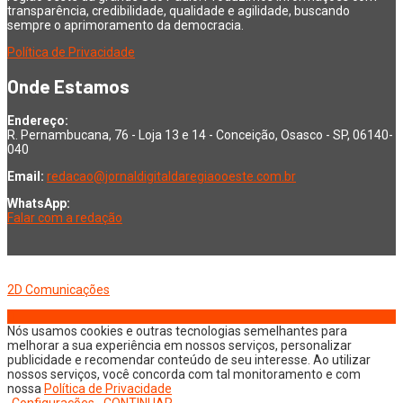
transparência, credibilidade, qualidade e agilidade, buscando
sempre o aprimoramento da democracia.
Política de Privacidade
Onde Estamos
Endereço:
R. Pernambucana, 76 - Loja 13 e 14 - Conceição, Osasco - SP, 06140-
040
Email:
redacao@jornaldigitaldaregiaooeste.com.br
WhatsApp:
Falar com a redação
Copyright © 2026 Jornal Digital da Região Oeste | Desenvolvido por
2D Comunicações
Nós usamos cookies e outras tecnologias semelhantes para
melhorar a sua experiência em nossos serviços, personalizar
publicidade e recomendar conteúdo de seu interesse. Ao utilizar
nossos serviços, você concorda com tal monitoramento e com
nossa
Política de Privacidade
Configurações
CONTINUAR