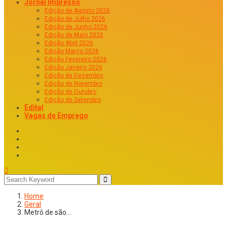
Jornal Impresso
Edição de Agosto 2026
Edição de Julho 2026
Edição de Junho 2026
Edição de Maio 2026
Edição Abril 2026
Edição Março 2026
Edição Fevereiro 2026
Edição Janeiro 2026
Edição de Dezembro
Edição de Novembro
Edição de Outubro
Edição de Setembro
Edital
Vagas de Emprego
Home
Geral
Metrô de são…