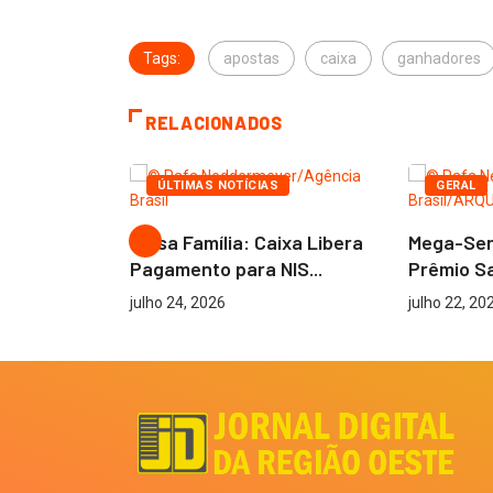
Tags:
apostas
caixa
ganhadores
RELACIONADOS
ECONOMIA
MAR
ÚLTIMAS NOTÍCIAS
GERAL
ula para
Bolsa Família: Caixa Libera
Mega-Sen
óximo...
Pagamento para NIS...
Prêmio Sa
julho 24, 2026
julho 22, 20