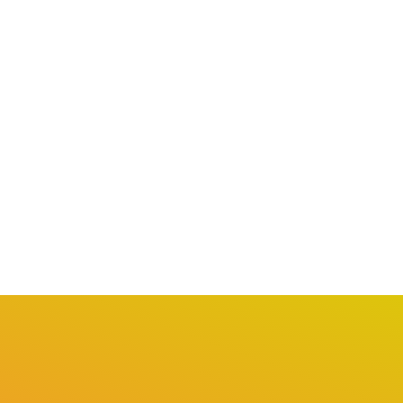
GERAL
ÚLTIMAS NOTÍCIAS
BRASÍLIA
ECONOMIA
ega-Sena Acumula para
Novas Regras: Governo
 30 Milhões Após...
Proíbe Publicidade de
Bets...
lho 17, 2026
julho 13, 2026