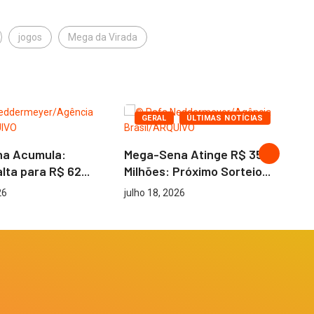
jogos
Mega da Virada
GERAL
ÚLTIMAS NOTÍCIAS
M
a Acumula:
Mega-Sena Atinge R$ 35
R$
lta para R$ 62...
Milhões: Próximo Sorteio...
ju
26
julho 18, 2026