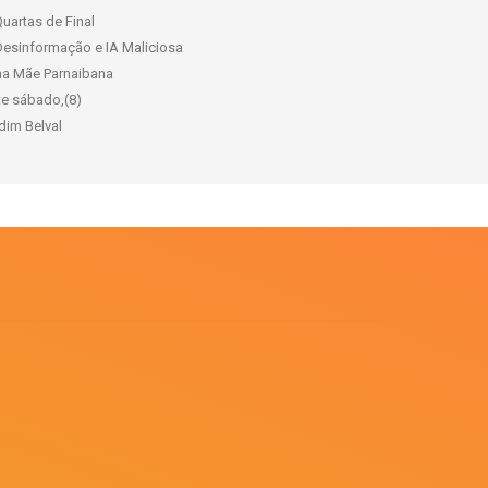
uartas de Final
Desinformação e IA Maliciosa
ama Mãe Parnaibana
te sábado,(8)
rdim Belval