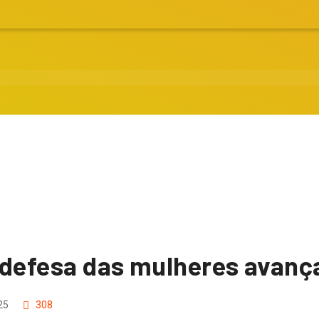
 de defesa das mulheres ava
25
308