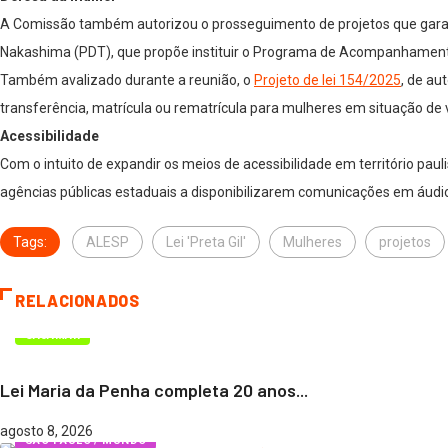
A Comissão também autorizou o prosseguimento de projetos que garant
Nakashima (PDT), que propõe instituir o Programa de Acompanhamento P
Também avalizado durante a reunião, o
Projeto de lei 154/2025
, de au
transferência, matrícula ou rematrícula para mulheres em situação de v
Acessibilidade
Com o intuito de expandir os meios de acessibilidade em território pauli
agências públicas estaduais a disponibilizarem comunicações em áudio
Tags:
ALESP
Lei 'Preta Gil'
Mulheres
projetos
RELACIONADOS
CAJAMAR
Lei Maria da Penha completa 20 anos...
agosto 8, 2026
SÃO PAULO / MUNDO