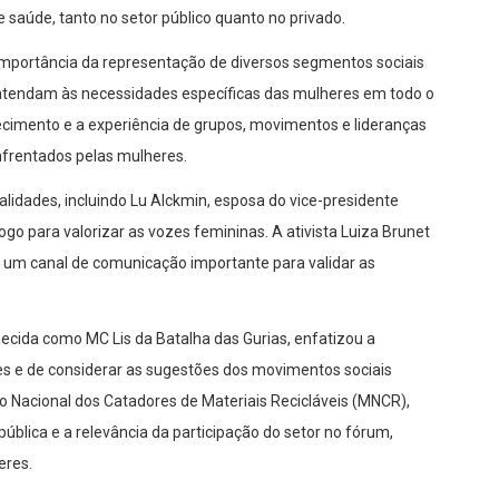
 saúde, tanto no setor público quanto no privado.
 importância da representação de diversos segmentos sociais
as atendam às necessidades específicas das mulheres em todo o
nhecimento e a experiência de grupos, movimentos e lideranças
nfrentados pelas mulheres.
lidades, incluindo Lu Alckmin, esposa do vice-presidente
go para valorizar as vozes femininas. A ativista Luiza Brunet
o um canal de comunicação importante para validar as
nhecida como MC Lis da Batalha das Gurias, enfatizou a
es e de considerar as sugestões dos movimentos sociais
o Nacional dos Catadores de Materiais Recicláveis (MNCR),
ública e a relevância da participação do setor no fórum,
eres.