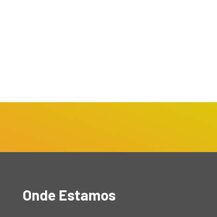
SÃO PAULO / MUNDO
ÚLTIMAS NOTÍCIAS
Saúde nos Trilhos:
Estações da CPTM em...
verno Chega: Guia
julho 20, 2026
sencial para Proteger
es...
ulho 21, 2026
Onde Estamos