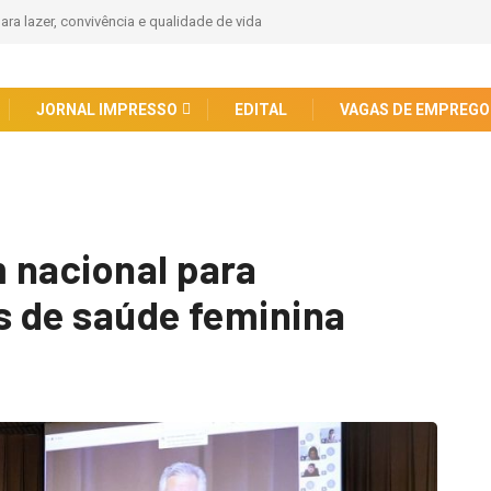
vida
Aniversário de 301 anos do Encontro da Imagem do Senhor Bom Jesus d
Pirapora e 67 anos de Emancipação reúne autoridades e comunidade em
celebração marcada por fé e parcerias
JORNAL IMPRESSO
EDITAL
VAGAS DE EMPREGO
 nacional para
as de saúde feminina