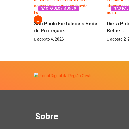
o Spray de
SÃO PAULO / MUNDO
SÃO PAU
São Paulo Fortalece a Rede
Dieta Pat
de Proteção:...
Bebê:...
agosto 4, 2026
agosto 2, 
Sobre