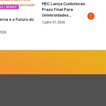
MEC Lança Cuidotecas:
LO / MUNDO
Prazo Final Para
Universidades...
erna e o Futuro do
In
julho 31, 2026
Es
Cã
2026
j