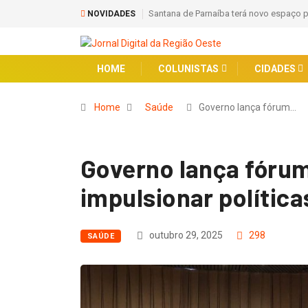
Santana de Parnaíba terá novo espaço para lazer, convivência e qualidade de 
NOVIDADES
HOME
COLUNISTAS
CIDADES
Home
Saúde
Governo lança fórum…
Governo lança fórum
impulsionar polític
outubro 29, 2025
298
SAÚDE