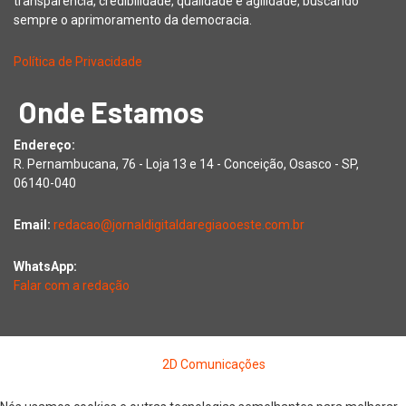
transparência, credibilidade, qualidade e agilidade, buscando
sempre o aprimoramento da democracia.
Política de Privacidade
Onde Estamos
Endereço:
R. Pernambucana, 76 - Loja 13 e 14 - Conceição, Osasco - SP,
06140-040
Email:
redacao@jornaldigitaldaregiaooeste.com.br
WhatsApp:
Falar com a redação
Copyright © 2026 Jornal Digital da Região Oeste | Desenvolvido
por
2D Comunicações