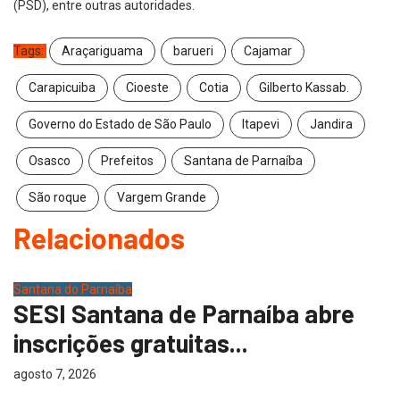
(PSD), entre outras autoridades.
Tags:
Araçariguama
barueri
Cajamar
Carapicuiba
Cioeste
Cotia
Gilberto Kassab.
Governo do Estado de São Paulo
Itapevi
Jandira
Osasco
Prefeitos
Santana de Parnaíba
São roque
Vargem Grande
Relacionados
Santana do Parnaíba
SESI Santana de Parnaíba abre
inscrições gratuitas...
agosto 7, 2026