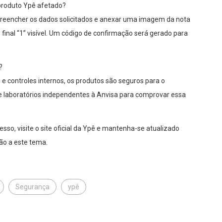
 produto Ypê afetado?
), preencher os dados solicitados e anexar uma imagem da nota
 final “1” visível. Um código de confirmação será gerado para
?
 e controles internos, os produtos são seguros para o
 laboratórios independentes à Anvisa para comprovar essa
, visite o site oficial da Ypê e mantenha-se atualizado
ão a este tema.
Segurança
ypê