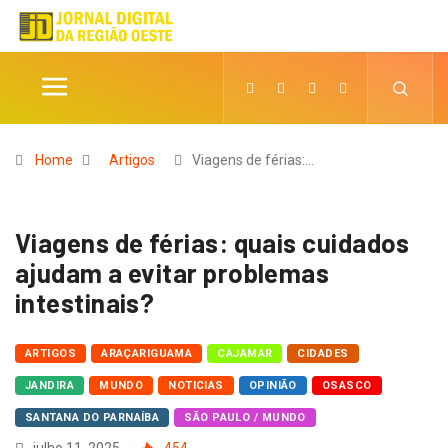
Home
Artigos
Viagens de férias:…
Viagens de férias: quais cuidados
ajudam a evitar problemas
intestinais?
ARTIGOS
ARAÇARIGUAMA
CAJAMAR
CIDADES
JANDIRA
MUNDO
NOTICIAS
OPINIÃO
OSASCO
SANTANA DO PARNAÍBA
SÃO PAULO / MUNDO