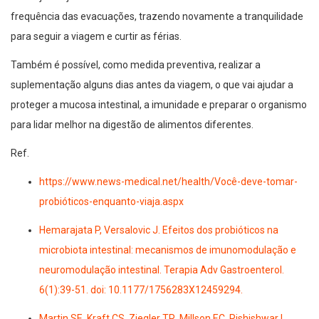
frequência das evacuações, trazendo novamente a tranquilidade
para seguir a viagem e curtir as férias.
Também é possível, como medida preventiva, realizar a
suplementação alguns dias antes da viagem, o que vai ajudar a
proteger a mucosa intestinal, a imunidade e preparar o organismo
para lidar melhor na digestão de alimentos diferentes.
Ref.
https://www.news-medical.net/health/Você-deve-tomar-
probióticos-enquanto-viaja.aspx
Hemarajata P, Versalovic J. Efeitos dos probióticos na
microbiota intestinal: mecanismos de imunomodulação e
neuromodulação intestinal. Terapia Adv Gastroenterol.
6(1):39-51. doi: 10.1177/1756283X12459294.
Martin SE, Kraft CS, Ziegler TR, Millson EC, Rishishwar L,