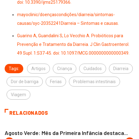
doi: 10.3390/ijms25179366.
mayoclinic/doençascondições/diarreia/sintomas-
causas/syc-20352241Diarreia – Sintomas e causas.
Guarino A, Guandalini S, Lo Vecchio A. Probióticos para
Prevenção e Tratamento da Diarreia. J Clin Gastroenterol.
49 Supl. 1:S37-45. doi: 10.1097/MCG.0000000000000349.
Tags:
Artigos
Criança
Cuidados
Diarreia
Dor de barriga
Ferias
Problemas intestinais
Viagem
RELACIONADOS
CAJAMAR
Agosto Verde: Mês da Primeira Infância destaca...