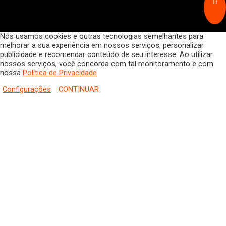
Nós usamos cookies e outras tecnologias semelhantes para
melhorar a sua experiência em nossos serviços, personalizar
publicidade e recomendar conteúdo de seu interesse. Ao utilizar
nossos serviços, você concorda com tal monitoramento e com
nossa
Política de Privacidade
Configurações
CONTINUAR
HOME
COLUNISTAS
DR. JORGE HENRIQUE
DRA. LUANA KAREN OLIVEIRA
ELSA OLIVEIRA
EDGAR DE SOUZA