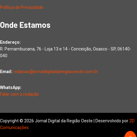
Política de Privacidade
Onde Estamos
Endereço:
R. Pernambucana, 76 - Loja 13 e 14 - Conceição, Osasco - SP, 06140-
040
Email:
redacao@jornaldigitaldaregiaooeste.com.br
WhatsApp:
Falar com a redação
Copyright © 2026 Jornal Digital da Região Oeste | Desenvolvido por
2D
Comunicações