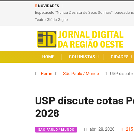
NOVIDADES
resentação única no
Viaje Pelo Mundo: Guia Completo para Solicitar sua Permis
HOME
COLUNISTAS
CIDADES
Home
São Paulo / Mundo
USP discute
USP discute cotas P
2028
abril 28, 2026
215
SÃO PAULO / MUNDO