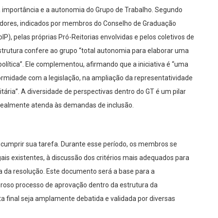
 a importância e a autonomia do Grupo de Trabalho. Segundo
rvidores, indicados por membros do Conselho de Graduação
P), pelas próprias Pró-Reitorias envolvidas e pelos coletivos de
strutura confere ao grupo “total autonomia para elaborar uma
lítica”. Ele complementou, afirmando que a iniciativa é “uma
midade com a legislação, na ampliação da representatividade
ária”. A diversidade de perspectivas dentro do GT é um pilar
e realmente atenda às demandas de inclusão.
cumprir sua tarefa. Durante esse período, os membros se
gais existentes, à discussão dos critérios mais adequados para
ta da resolução. Este documento será a base para a
roso processo de aprovação dentro da estrutura da
a final seja amplamente debatida e validada por diversas