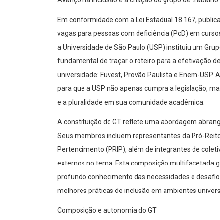
Avanço na inclusão e a criação do grupo de trabalho
Em conformidade com a Lei Estadual 18.167, publica
vagas para pessoas com deficiência (PcD) em cursos 
a Universidade de São Paulo (USP) instituiu um Grup
fundamental de traçar o roteiro para a efetivação de
universidade: Fuvest, Provão Paulista e Enem-USP. 
para que a USP não apenas cumpra a legislação, m
e a pluralidade em sua comunidade acadêmica.
A constituição do GT reflete uma abordagem abrange
Seus membros incluem representantes da Pró-Reitori
Pertencimento (PRIP), além de integrantes de coleti
externos no tema. Esta composição multifacetada 
profundo conhecimento das necessidades e desafio
melhores práticas de inclusão em ambientes universi
Composição e autonomia do GT