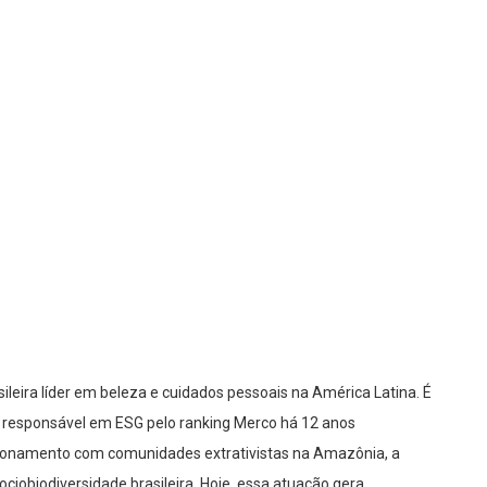
leira líder em beleza e cuidados pessoais na América Latina. É
s responsável em ESG pelo ranking Merco há 12 anos
acionamento com comunidades extrativistas na Amazônia, a
ociobiodiversidade brasileira. Hoje, essa atuação gera