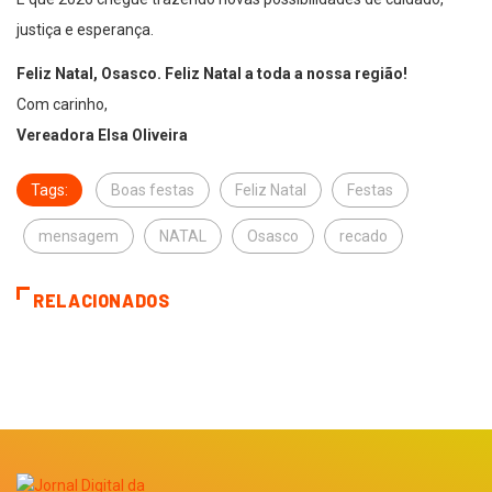
justiça e esperança.
Feliz Natal, Osasco. Feliz Natal a toda a nossa região!
Com carinho,
Vereadora Elsa Oliveira
Tags:
Boas festas
Feliz Natal
Festas
mensagem
NATAL
Osasco
recado
RELACIONADOS