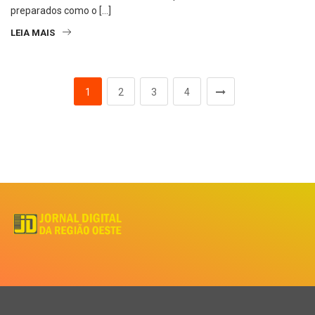
preparados como o […]
LEIA MAIS
1
2
3
4